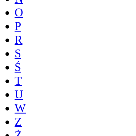
O
P
R
S
Ś
T
U
W
Z
Ż