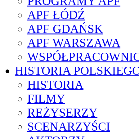
PROGRAMY APF
APF ŁÓDŹ
APF GDAŃSK
APF WARSZAWA
WSPÓŁPRACOWNI
HISTORIA POLSKIEG
HISTORIA
FILMY
REŻYSERZY
SCENARZYŚCI