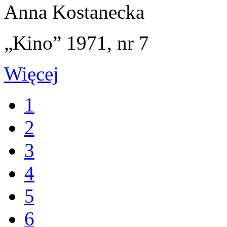
Anna Kostanecka
„Kino” 1971, nr 7
Więcej
1
2
3
4
5
6