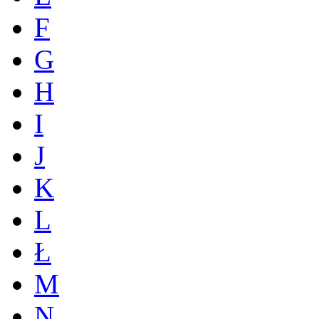
F
G
H
I
J
K
L
Ł
M
N