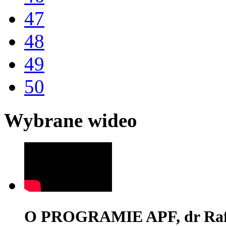
47
48
49
50
Wybrane wideo
O PROGRAMIE APF, dr Rafa