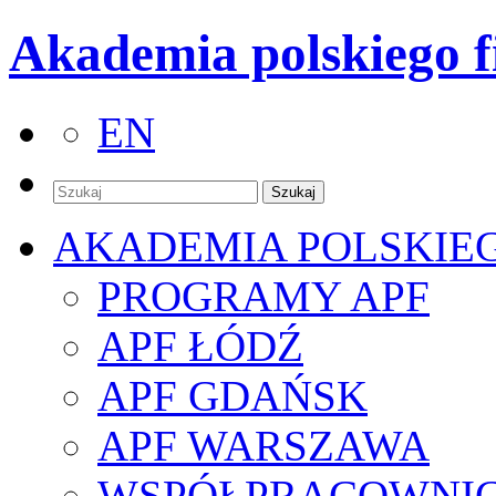
Akademia polskiego f
EN
AKADEMIA POLSKIE
PROGRAMY APF
APF ŁÓDŹ
APF GDAŃSK
APF WARSZAWA
WSPÓŁPRACOWNI