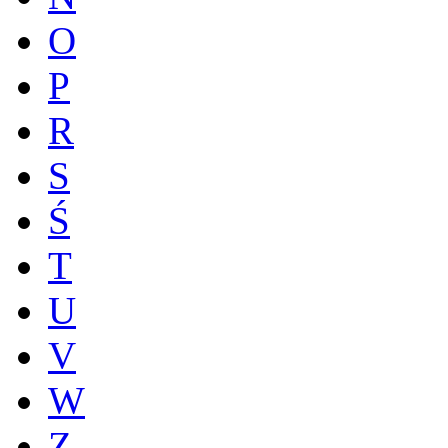
O
P
R
S
Ś
T
U
V
W
Z