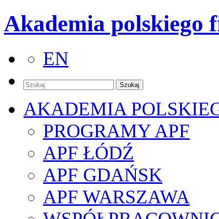
Akademia polskiego f
EN
AKADEMIA POLSKIE
PROGRAMY APF
APF ŁÓDŹ
APF GDAŃSK
APF WARSZAWA
WSPÓŁPRACOWNI