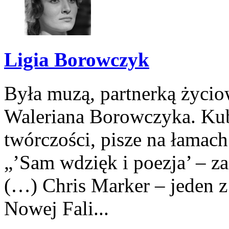
Ligia Borowczyk
Była muzą, partnerką życi
Waleriana Borowczyka. Kub
twórczości, pisze na łamac
„’Sam wdzięk i poezja’ – z
(…) Chris Marker – jeden 
Nowej Fali...