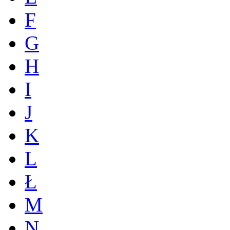
F
G
H
I
J
K
L
Ł
M
N