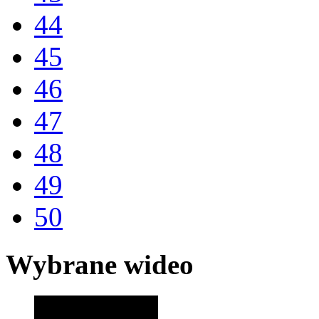
44
45
46
47
48
49
50
Wybrane wideo