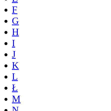
F
G
H
I
J
K
L
Ł
M
N