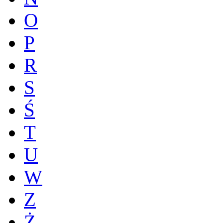
O
P
R
S
Ś
T
U
W
Z
Ż