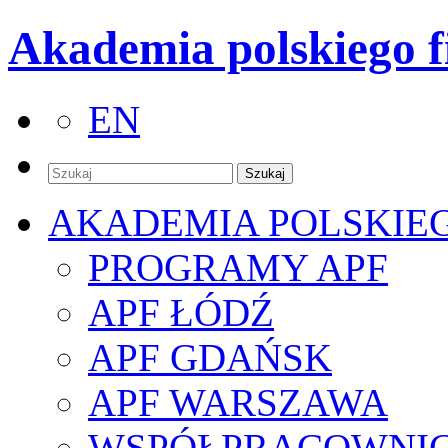
Akademia polskiego f
EN
AKADEMIA POLSKIE
PROGRAMY APF
APF ŁÓDŹ
APF GDAŃSK
APF WARSZAWA
WSPÓŁPRACOWNI