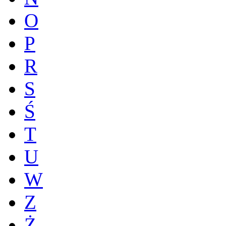
O
P
R
S
Ś
T
U
W
Z
Ż