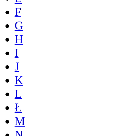
F
G
H
I
J
K
L
Ł
M
N