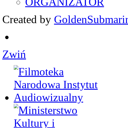
ORGANIZATOR
Created by
GoldenSubmari
Zwiń