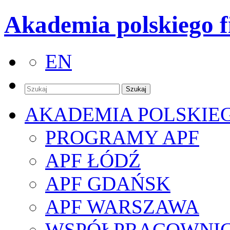
Akademia polskiego f
EN
AKADEMIA POLSKIE
PROGRAMY APF
APF ŁÓDŹ
APF GDAŃSK
APF WARSZAWA
WSPÓŁPRACOWNI