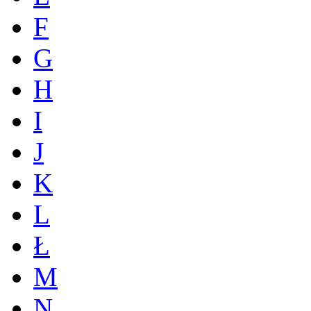
F
G
H
I
J
K
L
Ł
M
N