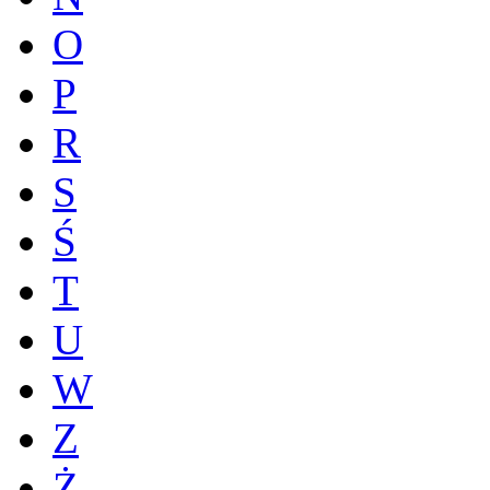
O
P
R
S
Ś
T
U
W
Z
Ż