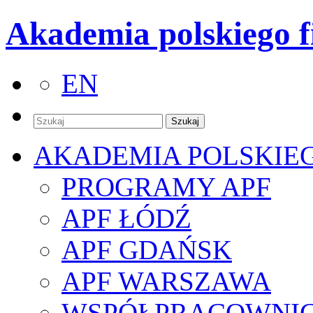
Akademia polskiego f
EN
AKADEMIA POLSKIE
PROGRAMY APF
APF ŁÓDŹ
APF GDAŃSK
APF WARSZAWA
WSPÓŁPRACOWNI