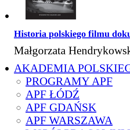
Historia polskiego filmu do
Małgorzata Hendrykows
AKADEMIA POLSKIE
PROGRAMY APF
APF ŁÓDŹ
APF GDAŃSK
APF WARSZAWA