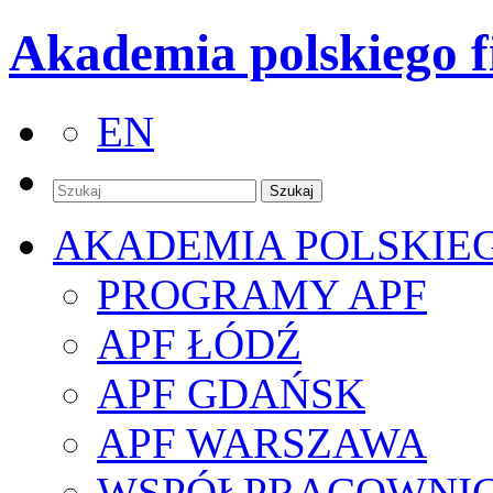
Akademia polskiego f
EN
AKADEMIA POLSKIE
PROGRAMY APF
APF ŁÓDŹ
APF GDAŃSK
APF WARSZAWA
WSPÓŁPRACOWNI