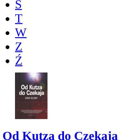
Ś
T
W
Z
Ź
Od Kutza do Czekaja