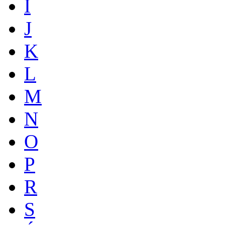
I
J
K
L
M
N
O
P
R
S