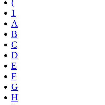
(
1
A
B
C
D
E
F
G
H