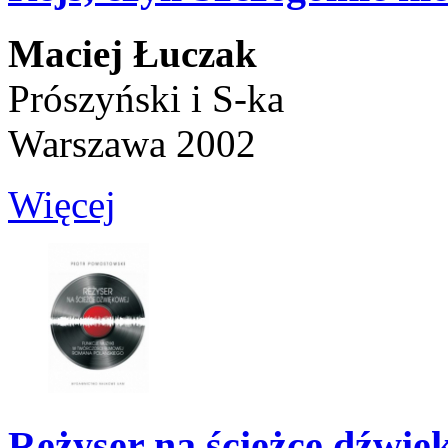
Maciej Łuczak
Prószyński i S-ka
Warszawa 2002
Więcej
Reżyser na ścieżce dźwię