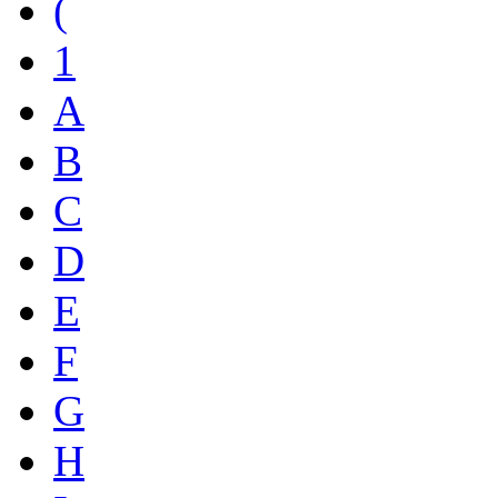
(
1
A
B
C
D
E
F
G
H