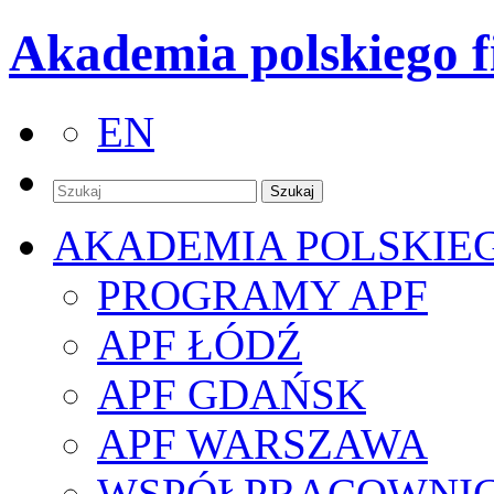
Akademia polskiego f
EN
AKADEMIA POLSKIE
PROGRAMY APF
APF ŁÓDŹ
APF GDAŃSK
APF WARSZAWA
WSPÓŁPRACOWNI