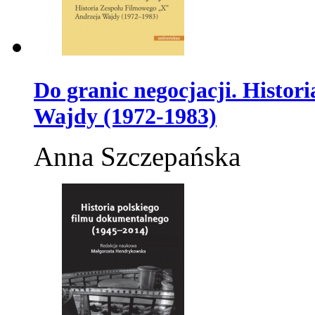
Do granic negocjacji. Histo
Wajdy (1972-1983)
Anna Szczepańska