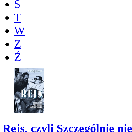
Ś
T
W
Z
Ź
Rejs, czyli Szczególnie ni