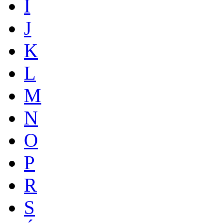
I
J
K
L
M
N
O
P
R
S