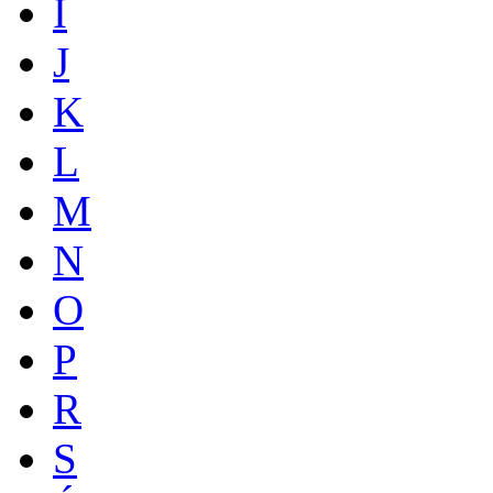
I
J
K
L
M
N
O
P
R
S