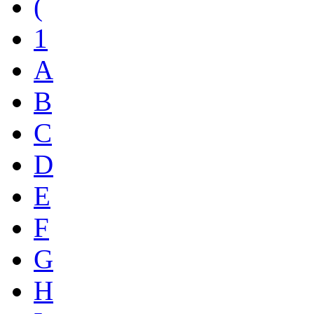
(
1
A
B
C
D
E
F
G
H