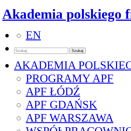
Akademia polskiego f
EN
AKADEMIA POLSKIE
PROGRAMY APF
APF ŁÓDŹ
APF GDAŃSK
APF WARSZAWA
WSPÓŁPRACOWNI