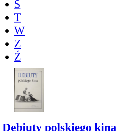
Ś
T
W
Z
Ź
Debiuty polskiego kina