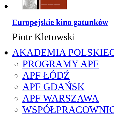
Europejskie kino gatunków
Piotr Kletowski
AKADEMIA POLSKIE
PROGRAMY APF
APF ŁÓDŹ
APF GDAŃSK
APF WARSZAWA
WSPÓŁPRACOWNI