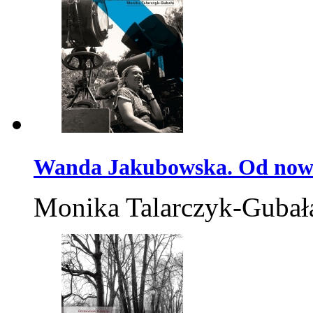
Wanda Jakubowska. Od no
Monika Talarczyk-Gubał