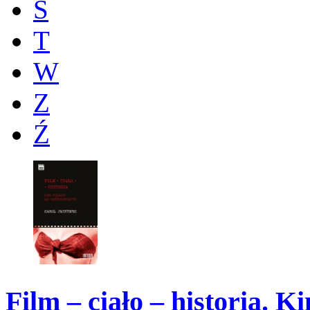
Ś
T
W
Z
Ź
Film – ciało – historia. Ki