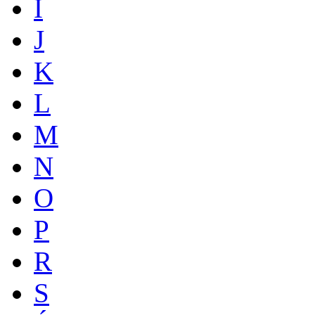
I
J
K
L
M
N
O
P
R
S