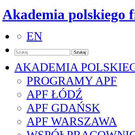
Akademia polskiego f
EN
AKADEMIA POLSKIE
PROGRAMY APF
APF ŁÓDŹ
APF GDAŃSK
APF WARSZAWA
WSPÓŁPRACOWNI