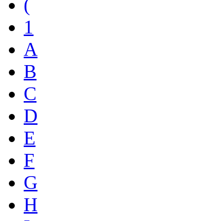
(
1
A
B
C
D
E
F
G
H