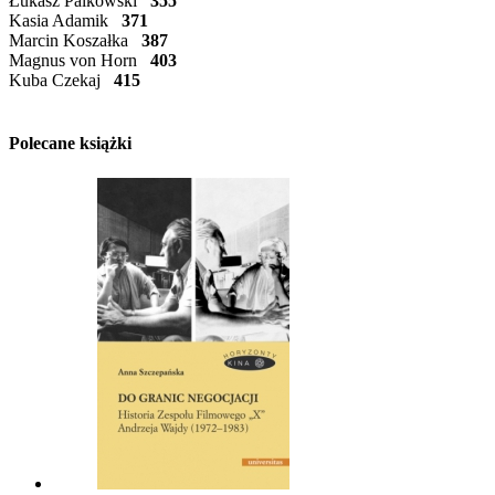
Łukasz Palkowski
355
Kasia Adamik
371
Marcin Koszałka
387
Magnus von Horn
403
Kuba Czekaj
415
Polecane książki