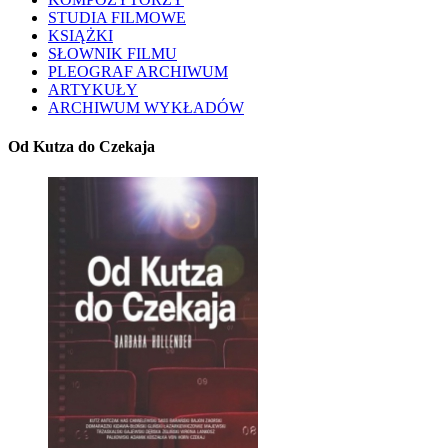
STUDIA FILMOWE
KSIĄŻKI
SŁOWNIK FILMU
PLEOGRAF ARCHIWUM
ARTYKUŁY
ARCHIWUM WYKŁADÓW
Od Kutza do Czekaja