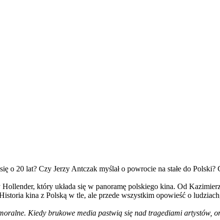
się o 20 lat? Czy Jerzy Antczak myślał o powrocie na stałe do Polski
Hollender, który układa się w panoramę polskiego kina. Od Kazimierz
istoria kina z Polską w tle, ale przede wszystkim opowieść o ludziac
 moralne. Kiedy brukowe media pastwią się nad tragediami artystów, ona