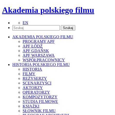
Akademia polskiego filmu
EN
AKADEMIA POLSKIEGO FILMU
PROGRAMY APF
APF ŁÓDŹ
APF GDAŃSK
APF WARSZAWA
WSPÓŁPRACOWNICY
HISTORIA POLSKIEGO FILMU
HISTORIA
FILMY
REŻYSERZY
SCENARZYŚCI
AKTORZY
OPERATORZY
KOMPOZYTORZY
STUDIA FILMOWE
KSIĄŻKI
SŁOWNIK FILMU