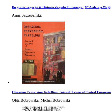
Do granic negocjacji. Historia Zespołu Filmowego „X” Andrzeja Wajd
Anna Szczepańska
Obsession. Perversion. Rebellion. Twisted Dreams of Central Europea
Olga Bobrowska, Michał Bobrowski