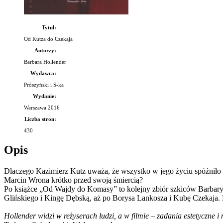
Tytuł:
Od Kutza do Czekaja
Autorzy:
Barbara Hollender
Wydawca:
Prószyński i S-ka
Wydanie:
Warszawa 2016
Liczba stron:
430
Opis
Dlaczego Kazimierz Kutz uważa, że wszystko w jego życiu spóźniło 
Marcin Wrona krótko przed swoją śmiercią?
Po książce „Od Wajdy do Komasy” to kolejny zbiór szkiców Barbary 
Glińskiego i Kingę Dębską, aż po Borysa Lankosza i Kubę Czekaja. H
Hollender widzi w reżyserach ludzi, a w filmie – zadania estetyczne i