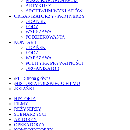
PLEOGRAF ARCHIWUM
ARTYKUŁY
ARCHIWUM WYKŁADÓW
ORGANIZATORZY / PARTNERZY
GDAŃSK
ŁÓDŹ
WARSZAWA
PODZIĘKOWANIA
KONTAKT
GDAŃSK
ŁÓDŹ
WARSZAWA
POLITYKA PRYWATNOŚCI
ORGANIZATOR
/
PL - Strona główna
/
HISTORIA POLSKIEGO FILMU
/
KSIĄŻKI
HISTORIA
FILMY
REŻYSERZY
SCENARZYŚCI
AKTORZY
OPERATORZY
KOMPOZYTORZY