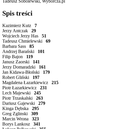
Tadeusz Sobolewski, Wyborcza.pl
Spis treści
Kazimierz Kutz
7
Jerzy Antczak
29
Wojciech Jerzy Has
51
Tadeusz Chmielewski
69
Barbara Sass
85
Andrzej Barański
101
Filip Bajon
119
Janusz Zaorski
141
Jerzy Domaradzki
161
Jan Kidawa-Błoński
179
Robert Gliński
197
Magdalena Łazarkiewicz
215
Piotr Łazarkiewicz
231
Lech Majewski
245
Piotr Trzaskalski
263
Dariusz Gajewski
279
Kinga Dębska
295
Greg Zglinski
309
Marcin Wrona
323
Borys Lankosz
341