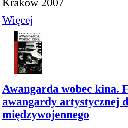
Kraków 2007
Więcej
Awangarda wobec kina. F
awangardy artystycznej d
międzywojennego