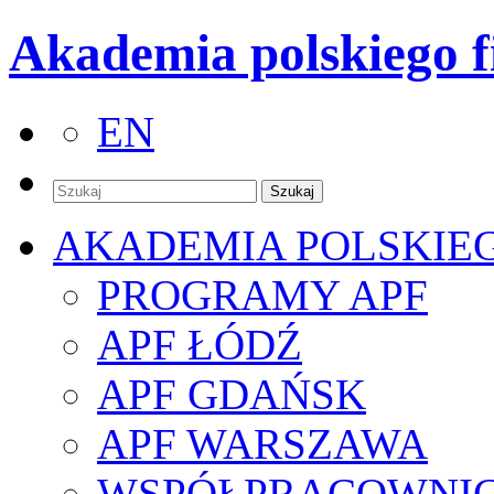
Akademia polskiego f
EN
AKADEMIA POLSKIE
PROGRAMY APF
APF ŁÓDŹ
APF GDAŃSK
APF WARSZAWA
WSPÓŁPRACOWNI