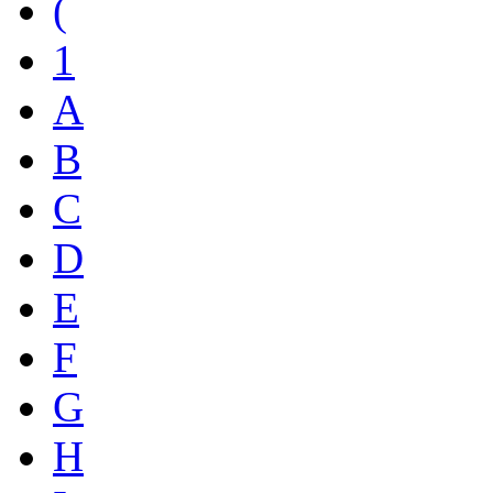
(
1
A
B
C
D
E
F
G
H