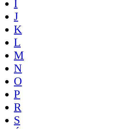
I
J
K
L
M
N
O
P
R
S