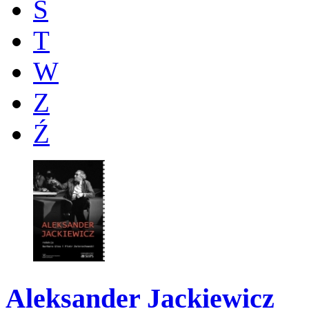
Ś
T
W
Z
Ź
Aleksander Jackiewicz