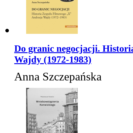
Do granic negocjacji. Histo
Wajdy (1972-1983)
Anna Szczepańska