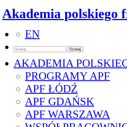
Akademia polskiego f
EN
AKADEMIA POLSKIE
PROGRAMY APF
APF ŁÓDŹ
APF GDAŃSK
APF WARSZAWA
WSPÓŁPRACOWNI