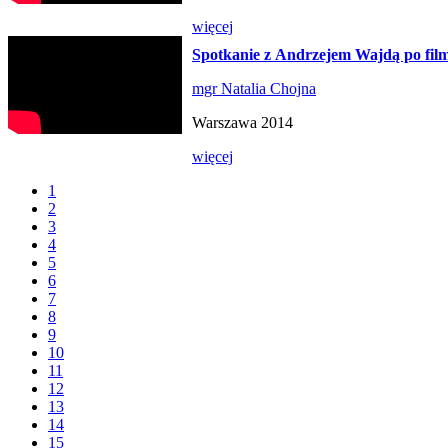
więcej
Spotkanie z Andrzejem Wajdą po f
mgr Natalia Chojna
Warszawa 2014
więcej
1
2
3
4
5
6
7
8
9
10
11
12
13
14
15