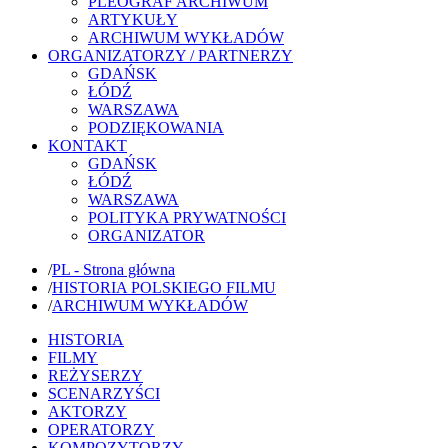
PLEOGRAF ARCHIWUM
ARTYKUŁY
ARCHIWUM WYKŁADÓW
ORGANIZATORZY / PARTNERZY
GDAŃSK
ŁÓDŹ
WARSZAWA
PODZIĘKOWANIA
KONTAKT
GDAŃSK
ŁÓDŹ
WARSZAWA
POLITYKA PRYWATNOŚCI
ORGANIZATOR
/
PL - Strona główna
/
HISTORIA POLSKIEGO FILMU
/
ARCHIWUM WYKŁADÓW
HISTORIA
FILMY
REŻYSERZY
SCENARZYŚCI
AKTORZY
OPERATORZY
KOMPOZYTORZY