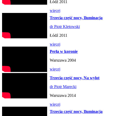
Łódź 2011
więcej
Trzecia część nocy, Iluminacja
dr Piotr Kletowski
Łódź 2011
więcej
Perła w koronie
Warszawa 2004
więcej
Trzecia część nocy, Na wylot
dr Piotr Marecki
Warszawa 2014
więcej
Trzecia część nocy, Iluminacja