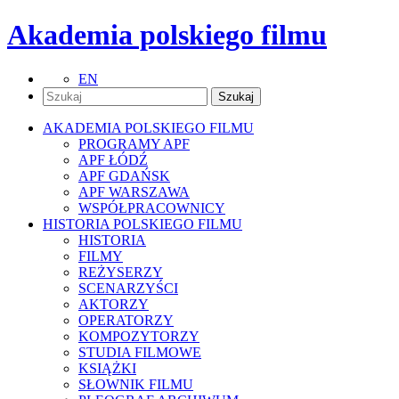
Akademia polskiego filmu
EN
AKADEMIA POLSKIEGO FILMU
PROGRAMY APF
APF ŁÓDŹ
APF GDAŃSK
APF WARSZAWA
WSPÓŁPRACOWNICY
HISTORIA POLSKIEGO FILMU
HISTORIA
FILMY
REŻYSERZY
SCENARZYŚCI
AKTORZY
OPERATORZY
KOMPOZYTORZY
STUDIA FILMOWE
KSIĄŻKI
SŁOWNIK FILMU