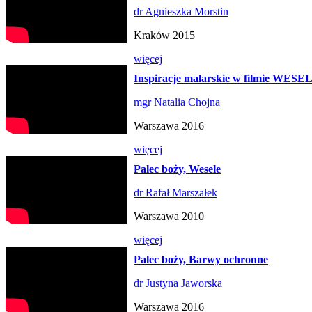
dr Agnieszka Morstin
Kraków 2015
więcej
Inspiracje malarskie w filmie WESE
mgr Natalia Chojna
Warszawa 2016
więcej
Palec boży, Wesele
dr Rafał Marszałek
Warszawa 2010
więcej
Palec boży, Barwy ochronne
dr Justyna Jaworska
Warszawa 2016