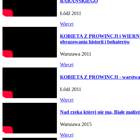
BARAŃSKIEGO
Łódź 2011
Więcej
KOBIETA Z PROWINCJI i WIERNA
obrazowania historii i bohaterów
Warszawa 2011
Więcej
KOBIETA Z PROWINCJI - warstwa 
Łódź 2011
Więcej
Nad rzeką której nie ma, Białe małże
Warszawa 2015
Więcej