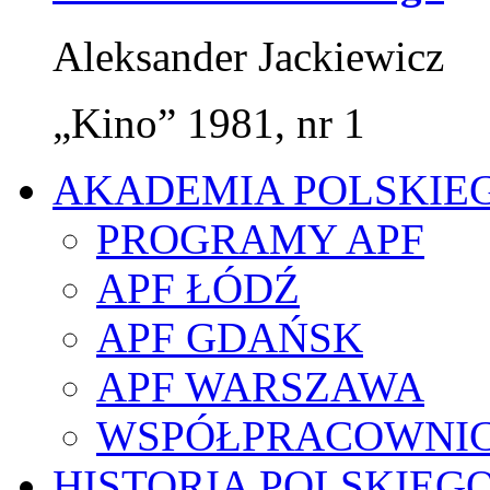
Aleksander Jackiewicz
„Kino” 1981, nr 1
AKADEMIA POLSKIE
PROGRAMY APF
APF ŁÓDŹ
APF GDAŃSK
APF WARSZAWA
WSPÓŁPRACOWNI
HISTORIA POLSKIEG