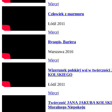
Więcej
Człowiek z marmuru
Łódź 2011
Więcej
Rysopis, Bariera
Warszawa 2016
Więcej
Wizerunek polskiej wsi w twórczo
KOLSKIEGO
Łódź 2011
Więcej
Twórczość JANA JAKUBA KOLSKI
Moralnego Niepokoju