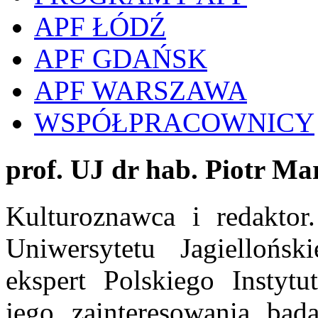
APF ŁÓDŹ
APF GDAŃSK
APF WARSZAWA
WSPÓŁPRACOWNICY
prof. UJ dr hab. Piotr Ma
Kulturoznawca i redaktor
Uniwersytetu Jagielloń
ekspert Polskiego Instyt
jego zainteresowania bada