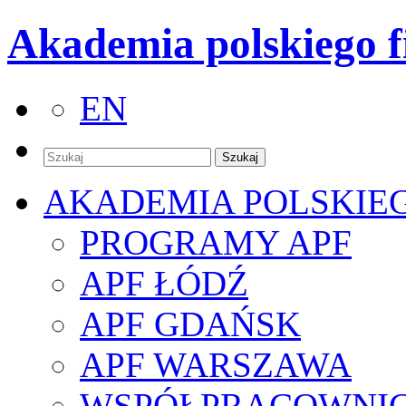
Akademia polskiego f
EN
AKADEMIA POLSKIE
PROGRAMY APF
APF ŁÓDŹ
APF GDAŃSK
APF WARSZAWA
WSPÓŁPRACOWNI