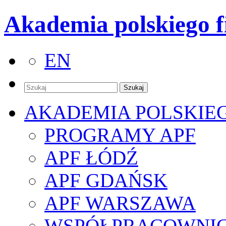
Akademia polskiego f
EN
AKADEMIA POLSKIE
PROGRAMY APF
APF ŁÓDŹ
APF GDAŃSK
APF WARSZAWA
WSPÓŁPRACOWNI