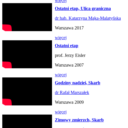
więcej
Ostatni etap, Ulica graniczna
dr hab. Katarzyna Mąka-Malatyńska
Warszawa 2017
więcej
Ostatni etap
prof. Jerzy Eisler
Warszawa 2007
więcej
Godziny nadziei, Skarb
dr Rafał Marszałek
Warszawa 2009
więcej
Zimowy zmierzch, Skarb