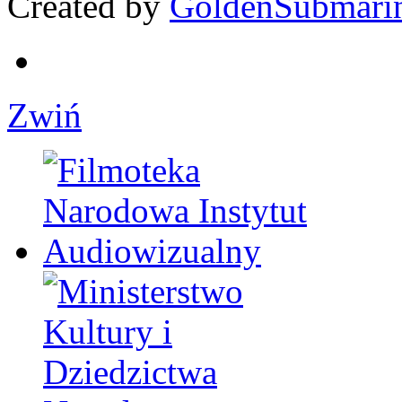
Created by
GoldenSubmari
Zwiń