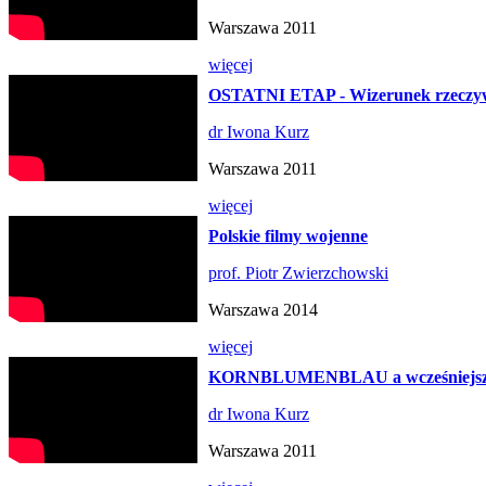
Warszawa 2011
więcej
OSTATNI ETAP - Wizerunek rzeczywis
dr Iwona Kurz
Warszawa 2011
więcej
Polskie filmy wojenne
prof. Piotr Zwierzchowski
Warszawa 2014
więcej
KORNBLUMENBLAU a wcześniejsze p
dr Iwona Kurz
Warszawa 2011