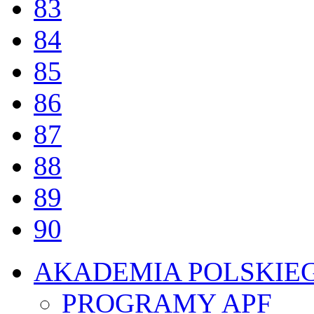
83
84
85
86
87
88
89
90
AKADEMIA POLSKIE
PROGRAMY APF