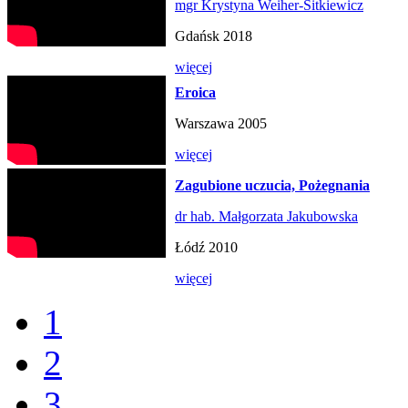
mgr Krystyna Weiher-Sitkiewicz
Gdańsk 2018
więcej
Eroica
Warszawa 2005
więcej
Zagubione uczucia, Pożegnania
dr hab. Małgorzata Jakubowska
Łódź 2010
więcej
1
2
3