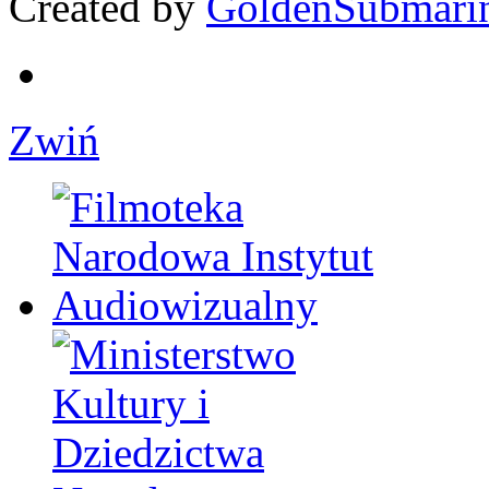
Created by
GoldenSubmari
Zwiń