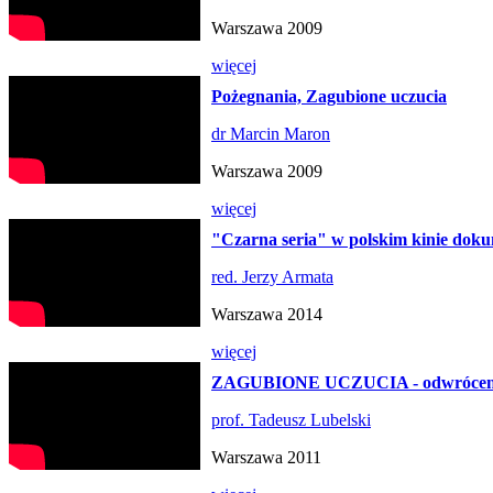
Warszawa 2009
więcej
Pożegnania, Zagubione uczucia
dr Marcin Maron
Warszawa 2009
więcej
"Czarna seria" w polskim kinie dok
red. Jerzy Armata
Warszawa 2014
więcej
ZAGUBIONE UCZUCIA - odwrócenie 
prof. Tadeusz Lubelski
Warszawa 2011