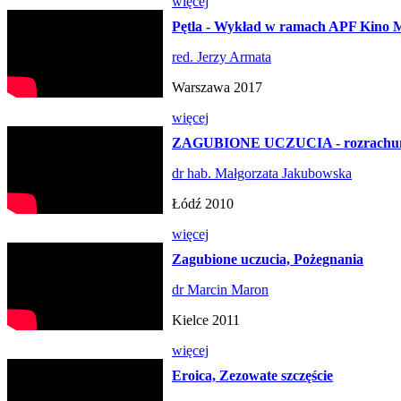
więcej
Pętla - Wykład w ramach APF Kino 
red. Jerzy Armata
Warszawa 2017
więcej
ZAGUBIONE UCZUCIA - rozrachune
dr hab. Małgorzata Jakubowska
Łódź 2010
więcej
Zagubione uczucia, Pożegnania
dr Marcin Maron
Kielce 2011
więcej
Eroica, Zezowate szczęście