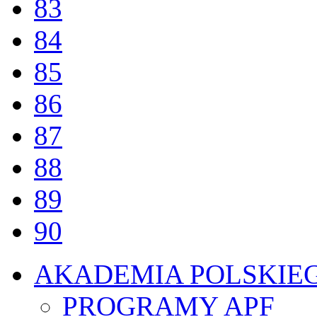
83
84
85
86
87
88
89
90
AKADEMIA POLSKIE
PROGRAMY APF