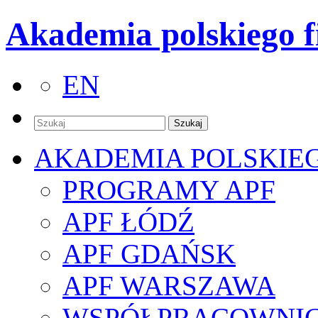
Akademia polskiego f
EN
AKADEMIA POLSKIE
PROGRAMY APF
APF ŁÓDŹ
APF GDAŃSK
APF WARSZAWA
WSPÓŁPRACOWNI