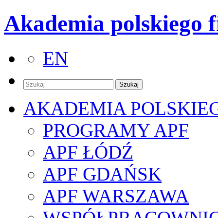
Akademia polskiego f
EN
AKADEMIA POLSKIE
PROGRAMY APF
APF ŁÓDŹ
APF GDAŃSK
APF WARSZAWA
WSPÓŁPRACOWNI