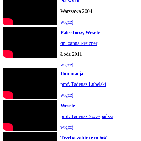
Na wylot
Warszawa 2004
więcej
Palec boży, Wesele
dr Joanna Preizner
Łódź 2011
więcej
Iluminacja
prof. Tadeusz Lubelski
więcej
Wesele
prof. Tadeusz Szczepański
więcej
Trzeba zabić tę miłość