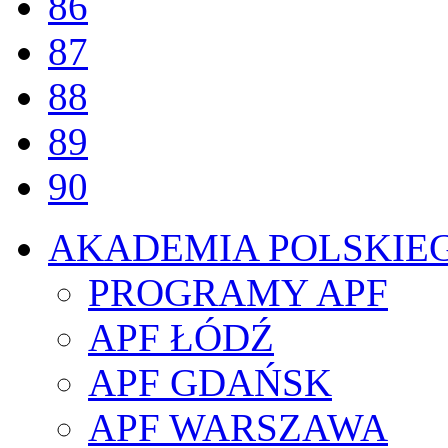
86
87
88
89
90
AKADEMIA POLSKIE
PROGRAMY APF
APF ŁÓDŹ
APF GDAŃSK
APF WARSZAWA