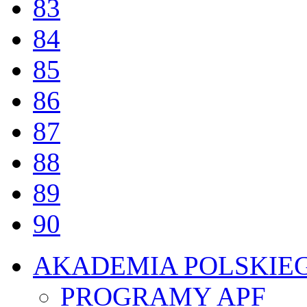
83
84
85
86
87
88
89
90
AKADEMIA POLSKIE
PROGRAMY APF