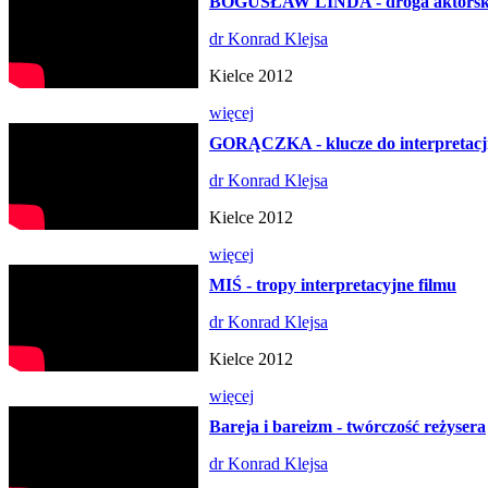
BOGUSŁAW LINDA - droga aktors
dr Konrad Klejsa
Kielce 2012
więcej
GORĄCZKA - klucze do interpretacji
dr Konrad Klejsa
Kielce 2012
więcej
MIŚ - tropy interpretacyjne filmu
dr Konrad Klejsa
Kielce 2012
więcej
Bareja i bareizm - twórczość reżysera
dr Konrad Klejsa