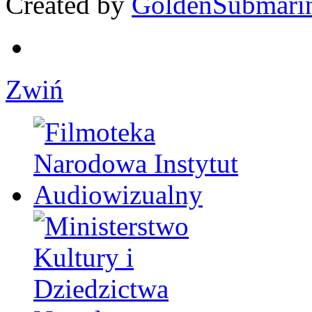
Created by
GoldenSubmari
Zwiń