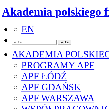
Akademia polskiego f
EN
AKADEMIA POLSKIE
PROGRAMY APF
APF ŁÓDŹ
APF GDAŃSK
APF WARSZAWA
WSPÓŁPRACOWNI