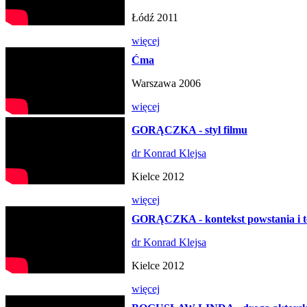
Łódź 2011
więcej
Ćma
Warszawa 2006
więcej
GORĄCZKA - styl filmu
dr Konrad Klejsa
Kielce 2012
więcej
GORĄCZKA - kontekst powstania i t
dr Konrad Klejsa
Kielce 2012
więcej