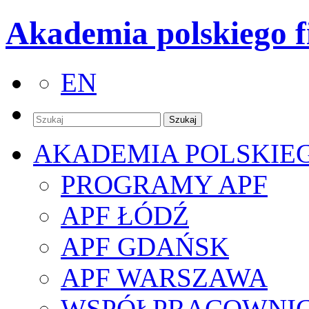
Akademia polskiego f
EN
AKADEMIA POLSKIE
PROGRAMY APF
APF ŁÓDŹ
APF GDAŃSK
APF WARSZAWA
WSPÓŁPRACOWNI