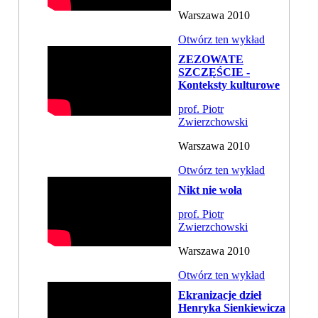
Warszawa 2010
Otwórz ten wykład
ZEZOWATE
SZCZĘŚCIE -
Konteksty kulturowe
prof. Piotr
Zwierzchowski
Warszawa 2010
Otwórz ten wykład
Nikt nie woła
prof. Piotr
Zwierzchowski
Warszawa 2010
Otwórz ten wykład
Ekranizacje dzieł
Henryka Sienkiewicza