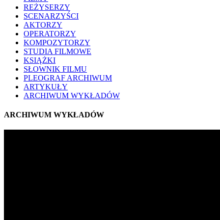
REŻYSERZY
SCENARZYŚCI
AKTORZY
OPERATORZY
KOMPOZYTORZY
STUDIA FILMOWE
KSIĄŻKI
SŁOWNIK FILMU
PLEOGRAF ARCHIWUM
ARTYKUŁY
ARCHIWUM WYKŁADÓW
ARCHIWUM WYKŁADÓW