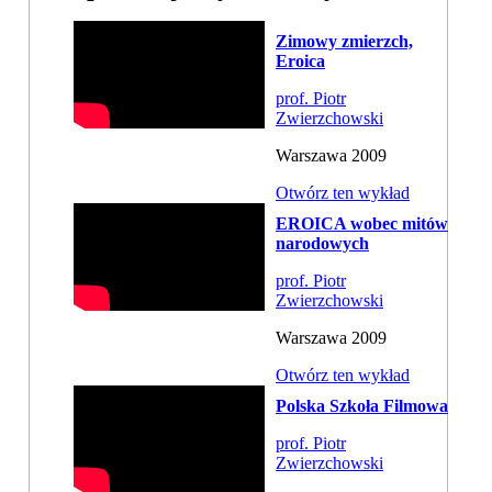
Zimowy zmierzch,
Eroica
prof. Piotr
Zwierzchowski
Warszawa 2009
Otwórz ten wykład
EROICA wobec mitów
narodowych
prof. Piotr
Zwierzchowski
Warszawa 2009
Otwórz ten wykład
Polska Szkoła Filmowa
prof. Piotr
Zwierzchowski