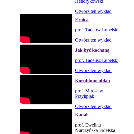
Hendrykowski
Otwórz ten wykład
Eroica
prof. Tadeusz Lubelski
Otwórz ten wykład
Jak być kochaną
prof. Tadeusz Lubelski
Otwórz ten wykład
Kornblumenblau
prof. Mirosław
Przylipiak
Otwórz ten wykład
Kanał
prof. Ewelina
Nurczyńska-Fidelska