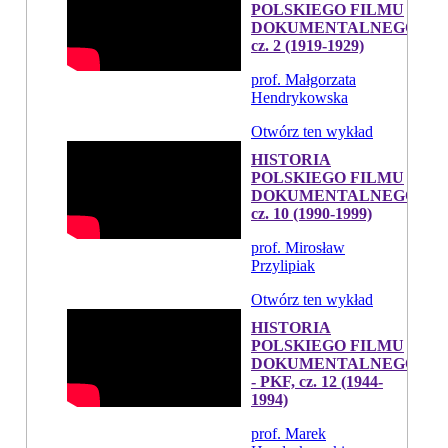
POLSKIEGO FILMU
DOKUMENTALNEGO,
cz. 2 (1919-1929)
prof. Małgorzata
Hendrykowska
Otwórz ten wykład
HISTORIA
POLSKIEGO FILMU
DOKUMENTALNEGO,
cz. 10 (1990-1999)
prof. Mirosław
Przylipiak
Otwórz ten wykład
HISTORIA
POLSKIEGO FILMU
DOKUMENTALNEGO
- PKF, cz. 12 (1944-
1994)
prof. Marek