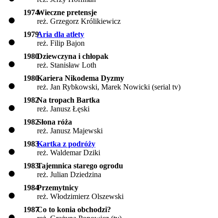
1974
Wieczne pretensje
reż. Grzegorz Królikiewicz
1979
Aria dla atlety
reż. Filip Bajon
1980
Dziewczyna i chłopak
reż. Stanisław Loth
1980
Kariera Nikodema Dyzmy
reż. Jan Rybkowski, Marek Nowicki (serial tv)
1982
Na tropach Bartka
reż. Janusz Łęski
1982
Słona róża
reż. Janusz Majewski
1983
Kartka z podróży
reż. Waldemar Dziki
1983
Tajemnica starego ogrodu
reż. Julian Dziedzina
1984
Przemytnicy
reż. Włodzimierz Olszewski
1987
Co to konia obchodzi?