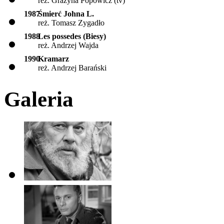
reż. Grażyna Popowicz (tv)
1987
Śmierć Johna L.
reż. Tomasz Zygadło
1988
Les possedes (Biesy)
reż. Andrzej Wajda
1990
Kramarz
reż. Andrzej Barański
Galeria