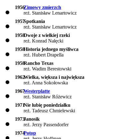
1956
Zimowy zmierzch
reż. Stanisław Lenartowicz
1957
Spotkania
reż. Stanisław Lenartowicz
1958
Dwoje z wielkiej rzeki
reż. Konrad Nałęcki
1958
Historia jednego myśliwca
reż. Hubert Drapella
1958
Rancho Texas
reż. Wadim Berestowski
1962
Wielka, większa i największa
reż. Anna Sokołowska
1967
Westerplatte
reż. Stanisław Różewicz
1971
Nie lubię poniedziałku
reż. Tadeusz Chmielewski
1973
Janosik
reż. Jerzy Passendorfer
1974
Potop
reż. Jerzy Hoffman