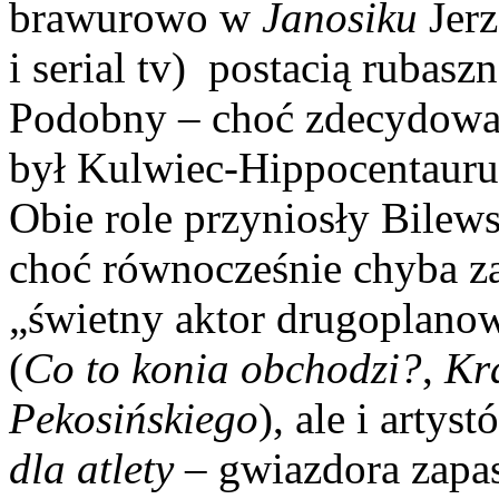
brawurowo w
Janosiku
Jer
i serial tv) postacią rubas
Podobny – choć zdecydowan
był Kulwiec-Hippocentaur
Obie role przyniosły Bile
choć równocześnie chyba z
„świetny aktor drugoplanow
(
Co to konia obchodzi?
,
Kra
Pekosińskiego
), ale i artyst
dla atlety
– gwiazdora zapas