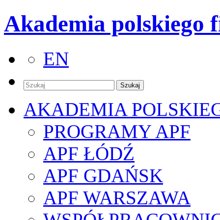
Akademia polskiego f
EN
AKADEMIA POLSKIE
PROGRAMY APF
APF ŁÓDŹ
APF GDAŃSK
APF WARSZAWA
WSPÓŁPRACOWNI