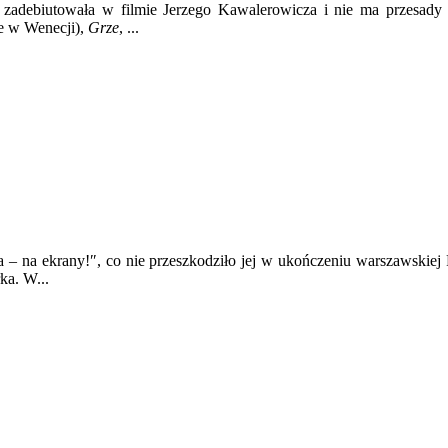
zadebiutowała w filmie Jerzego Kawalerowicza i nie ma przesady w
e w Wenecji),
Grze
, ...
a – na ekrany!″, co nie przeszkodziło jej w ukończeniu warszawskiej
ka. W...