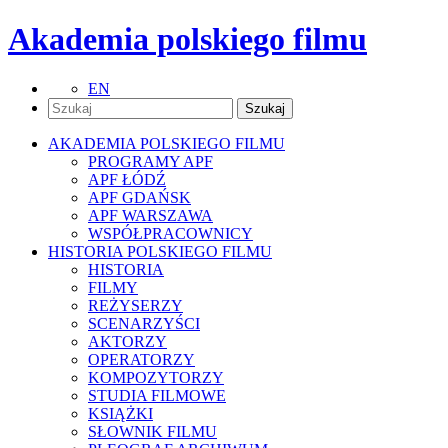
Akademia polskiego filmu
EN
AKADEMIA POLSKIEGO FILMU
PROGRAMY APF
APF ŁÓDŹ
APF GDAŃSK
APF WARSZAWA
WSPÓŁPRACOWNICY
HISTORIA POLSKIEGO FILMU
HISTORIA
FILMY
REŻYSERZY
SCENARZYŚCI
AKTORZY
OPERATORZY
KOMPOZYTORZY
STUDIA FILMOWE
KSIĄŻKI
SŁOWNIK FILMU