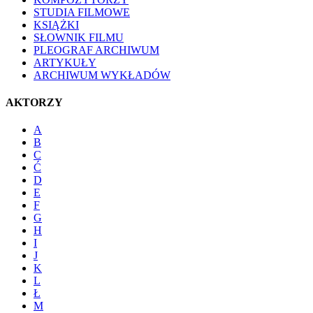
STUDIA FILMOWE
KSIĄŻKI
SŁOWNIK FILMU
PLEOGRAF ARCHIWUM
ARTYKUŁY
ARCHIWUM WYKŁADÓW
AKTORZY
A
B
C
Ć
D
E
F
G
H
I
J
K
L
Ł
M