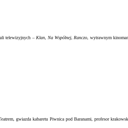
ali telewizyjnych –
Klan
,
Na Wspólnej
,
Ranczo
, wytrawnym kinomano
Teatrem, gwiazda kabaretu Piwnica pod Baranami, profesor krakowsk