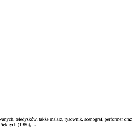
anych, teledysków, także malarz, rysownik, scenograf, performer oraz
ięknych (1986), ...