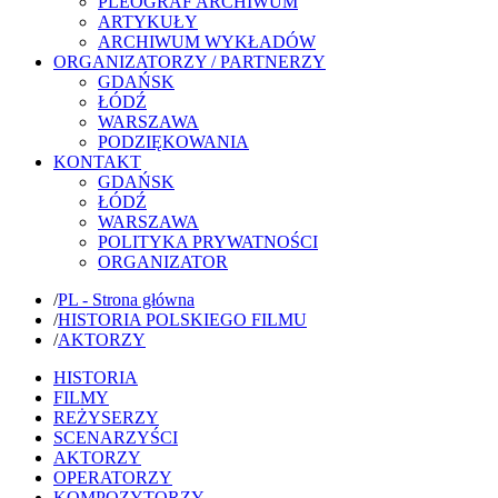
PLEOGRAF ARCHIWUM
ARTYKUŁY
ARCHIWUM WYKŁADÓW
ORGANIZATORZY / PARTNERZY
GDAŃSK
ŁÓDŹ
WARSZAWA
PODZIĘKOWANIA
KONTAKT
GDAŃSK
ŁÓDŹ
WARSZAWA
POLITYKA PRYWATNOŚCI
ORGANIZATOR
/
PL - Strona główna
/
HISTORIA POLSKIEGO FILMU
/
AKTORZY
HISTORIA
FILMY
REŻYSERZY
SCENARZYŚCI
AKTORZY
OPERATORZY
KOMPOZYTORZY