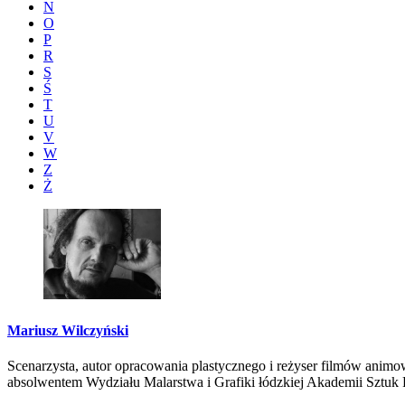
N
O
P
R
S
Ś
T
U
V
W
Z
Ż
Mariusz Wilczyński
Scenarzysta, autor opracowania plastycznego i reżyser filmów animow
absolwentem Wydziału Malarstwa i Grafiki łódzkiej Akademii Sztuk P