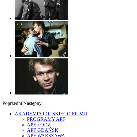
Poprzedni
Następny
AKADEMIA POLSKIEGO FILMU
PROGRAMY APF
APF ŁÓDŹ
APF GDAŃSK
APF WARSZAWA