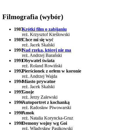
Filmografia (wybór)
1987
Krótki film o zabijaniu
reż. Krzysztof Kieślowski
1989
Chce mi się wyć
reż. Jacek Skalski
1991
Nad rzeką, której nie ma
reż. Andrzej Barański
1991
Obywatel świata
reż. Roland Rowiński
1992
Pierścionek z orłem w koronie
reż. Andrzej Wajda
1994
Miasto prywatne
reż. Jacek Skalski
1995
Gnoje
reż. Jerzy Zalewski
1996
Autoportret z kochanką
reż. Radosław Piwowarski
1998
Amok
reż. Natalia Koryncka-Gruz
1998
Demony wojny wg Goi
reż. Władysław Pasikowski