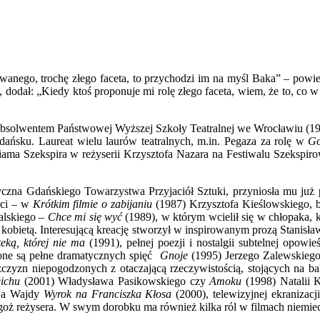
atwanego, trochę złego faceta, to przychodzi im na myśl Baka” – pow
 dodał: „Kiedy ktoś proponuje mi rolę złego faceta, wiem, że to, co w
t absolwentem Państwowej Wyższej Szkoły Teatralnej we Wrocławiu (1
ańsku. Laureat wielu laurów teatralnych, m.in. Pegaza za rolę w
Go
iama Szekspira w reżyserii Krzysztofa Nazara na Festiwalu Szekspi
zna Gdańskiego Towarzystwa Przyjaciół Sztuki, przyniosła mu już pi
rci – w
Krótkim filmie o zabijaniu
(1987) Krzysztofa Kieślowskiego, b
alskiego –
Chce mi się wyć
(1989), w którym wcielił się w chłopaka, k
e kobietą. Interesującą kreację stworzył w inspirowanym prozą Stanis
eką, której nie ma
(1991), pełnej poezji i nostalgii subtelnej opowie
cone są pełne dramatycznych spięć
Gnoje
(1995) Jerzego Zalewskieg
żczyzn niepogodzonych z otaczającą rzeczywistością, stojących na 
ichu
(2001) Władysława Pasikowskiego czy
Amoku
(1998) Natalii 
eja Wajdy
Wyrok na Franciszka Kłosa
(2000), telewizyjnej ekranizac
goż reżysera. W swym dorobku ma również kilka ról w filmach niemie