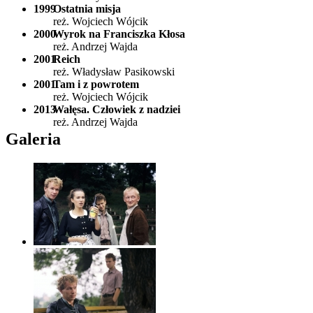
1999
Ostatnia misja
reż. Wojciech Wójcik
2000
Wyrok na Franciszka Kłosa
reż. Andrzej Wajda
2001
Reich
reż. Władysław Pasikowski
2001
Tam i z powrotem
reż. Wojciech Wójcik
2013
Wałęsa. Człowiek z nadziei
reż. Andrzej Wajda
Galeria