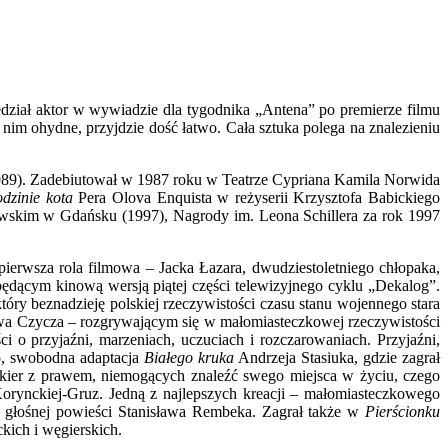
iedział aktor w wywiadzie dla tygodnika „Antena” po premierze filmu
 nim ohydne, przyjdzie dość łatwo. Cała sztuka polega na znalezieniu
989). Zadebiutował w 1987 roku w Teatrze Cypriana Kamila Norwida
dzinie kota
Pera Olova Enquista w reżyserii Krzysztofa Babickiego
rowskim w Gdańsku (1997), Nagrody im. Leona Schillera za rok 1997
erwsza rola filmowa – Jacka Łazara, dwudziestoletniego chłopaka,
ędącym kinową wersją piątej części telewizyjnego cyklu „Dekalog”.
tóry beznadzieję polskiej rzeczywistości czasu stanu wojennego stara
ława Czycza – rozgrywającym się w małomiasteczkowej rzeczywistości
ści o przyjaźni, marzeniach, uczuciach i rozczarowaniach. Przyjaźni,
o, swobodna adaptacja
Białego kruka
Andrzeja Stasiuka, gdzie zagrał
bakier z prawem, niemogących znaleźć swego miejsca w życiu, czego
Korynckiej-Gruz. Jedną z najlepszych kreacji – małomiasteczkowego
ji głośnej powieści Stanisława Rembeka. Zagrał także w
Pierścionku
ckich i węgierskich.