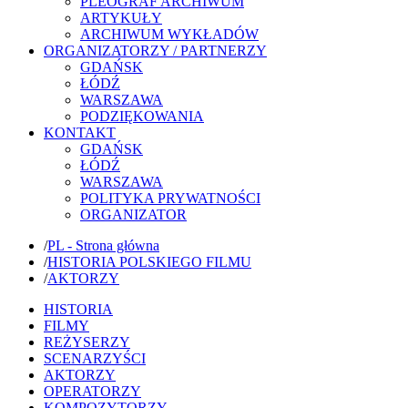
PLEOGRAF ARCHIWUM
ARTYKUŁY
ARCHIWUM WYKŁADÓW
ORGANIZATORZY / PARTNERZY
GDAŃSK
ŁÓDŹ
WARSZAWA
PODZIĘKOWANIA
KONTAKT
GDAŃSK
ŁÓDŹ
WARSZAWA
POLITYKA PRYWATNOŚCI
ORGANIZATOR
/
PL - Strona główna
/
HISTORIA POLSKIEGO FILMU
/
AKTORZY
HISTORIA
FILMY
REŻYSERZY
SCENARZYŚCI
AKTORZY
OPERATORZY
KOMPOZYTORZY