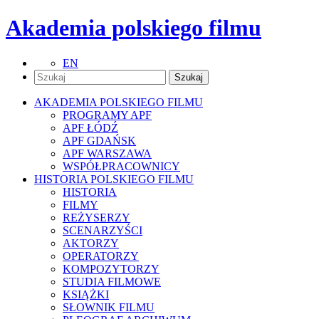
Akademia polskiego filmu
EN
AKADEMIA POLSKIEGO FILMU
PROGRAMY APF
APF ŁÓDŹ
APF GDAŃSK
APF WARSZAWA
WSPÓŁPRACOWNICY
HISTORIA POLSKIEGO FILMU
HISTORIA
FILMY
REŻYSERZY
SCENARZYŚCI
AKTORZY
OPERATORZY
KOMPOZYTORZY
STUDIA FILMOWE
KSIĄŻKI
SŁOWNIK FILMU