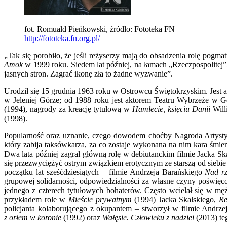
fot. Romuald Pieńkowski, źródło: Fototeka FN
http://fototeka.fn.org.pl/
„Tak się porobiło, że jeśli reżyserzy mają do obsadzenia rolę pogm
Amok
w 1999 roku. Siedem lat później, na łamach „Rzeczpospolitej”,
jasnych stron. Zagrać ikonę zła to żadne wyzwanie”.
Urodził się 15 grudnia 1963 roku w Ostrowcu Świętokrzyskim. Jes
w Jeleniej Górze; od 1988 roku jest aktorem Teatru Wybrzeże w Gd
(1994), nagrody za kreację tytułową w
Hamlecie, księciu Danii
Will
(1998).
Popularność oraz uznanie, czego dowodem choćby Nagroda Artystyc
który zabija taksówkarza, za co zostaje wykonana na nim kara śmie
Dwa lata później zagrał główną rolę w debiutanckim filmie Jacka Sk
się przezwyciężyć ostrym związkiem erotycznym ze starszą od siebi
początku lat sześćdziesiątych – filmie Andrzeja Barańskiego
Nad rz
grupowej solidarności, odpowiedzialności za własne czyny poświę
jednego z czterech tytułowych bohaterów. Często wcielał się w mę
przykładem role w
Mieście prywatnym
(1994) Jacka Skalskiego,
Re
policjanta kolaborującego z okupantem – stworzył w filmie Andrz
z orłem w koronie
(1992) oraz
Wałęsie. Człowieku z nadziei
(2013) te