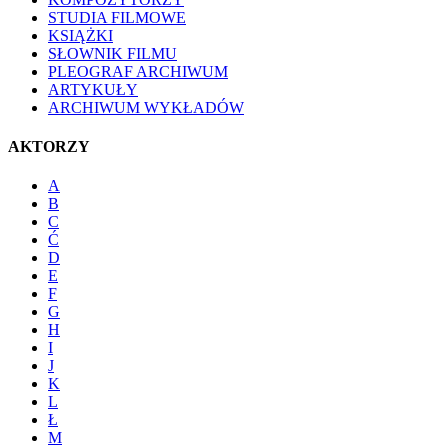
STUDIA FILMOWE
KSIĄŻKI
SŁOWNIK FILMU
PLEOGRAF ARCHIWUM
ARTYKUŁY
ARCHIWUM WYKŁADÓW
AKTORZY
A
B
C
Ć
D
E
F
G
H
I
J
K
L
Ł
M