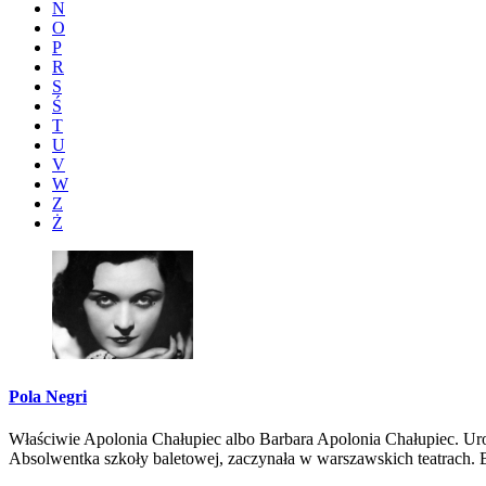
N
O
P
R
S
Ś
T
U
V
W
Z
Ż
Pola Negri
Właściwie Apolonia Chałupiec albo Barbara Apolonia Chałupiec. Uro
Absolwentka szkoły baletowej, zaczynała w warszawskich teatrach. B