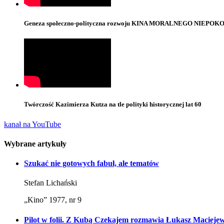
Geneza społeczno-polityczna rozwoju KINA MORALNEGO NIEPOKOJU,
Twórczość Kazimierza Kutza na tle polityki historycznej lat 60
kanał na YouTube
Wybrane artykuły
Szukać nie gotowych fabuł, ale tematów
Stefan Lichański
„Kino” 1977, nr 9
Pilot w folii. Z Kubą Czekajem rozmawia Łukasz Macieje