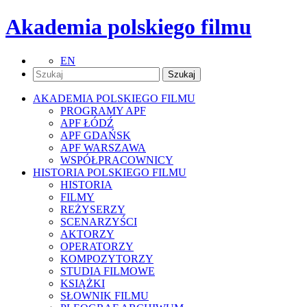
Akademia polskiego filmu
EN
AKADEMIA POLSKIEGO FILMU
PROGRAMY APF
APF ŁÓDŹ
APF GDAŃSK
APF WARSZAWA
WSPÓŁPRACOWNICY
HISTORIA POLSKIEGO FILMU
HISTORIA
FILMY
REŻYSERZY
SCENARZYŚCI
AKTORZY
OPERATORZY
KOMPOZYTORZY
STUDIA FILMOWE
KSIĄŻKI
SŁOWNIK FILMU