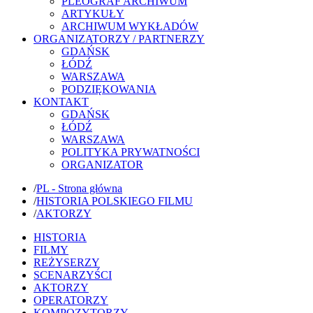
PLEOGRAF ARCHIWUM
ARTYKUŁY
ARCHIWUM WYKŁADÓW
ORGANIZATORZY / PARTNERZY
GDAŃSK
ŁÓDŹ
WARSZAWA
PODZIĘKOWANIA
KONTAKT
GDAŃSK
ŁÓDŹ
WARSZAWA
POLITYKA PRYWATNOŚCI
ORGANIZATOR
/
PL - Strona główna
/
HISTORIA POLSKIEGO FILMU
/
AKTORZY
HISTORIA
FILMY
REŻYSERZY
SCENARZYŚCI
AKTORZY
OPERATORZY
KOMPOZYTORZY