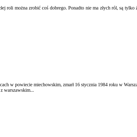
j roli można zrobić coś dobrego. Ponadto nie ma złych ról, są tylko ź
ycach w powiecie miechowskim, zmarł 16 stycznia 1984 roku w Warsza
 z warszawskim...