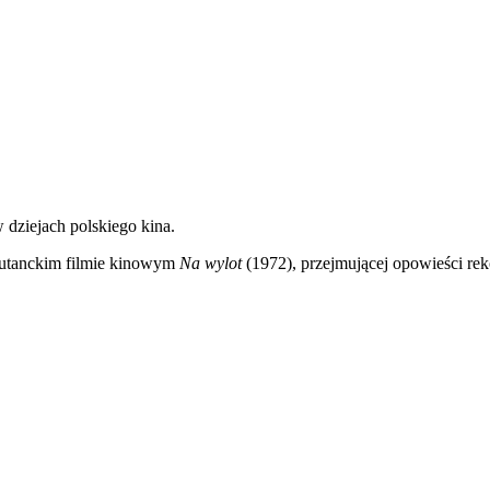
w dziejach polskiego kina.
iutanckim filmie kinowym
Na wylot
(1972), przejmującej opowieści reko