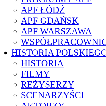
APF ŁÓDŹ
APF GDAŃSK
APF WARSZAWA
WSPÓŁPRACOWNI
HISTORIA POLSKIEG
HISTORIA
FILMY
REŻYSERZY
SCENARZYŚCI
AKTORZY