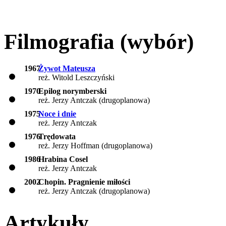
Filmografia (wybór)
1967
Żywot Mateusza
reż. Witold Leszczyński
1970
Epilog norymberski
reż. Jerzy Antczak (drugoplanowa)
1975
Noce i dnie
reż. Jerzy Antczak
1976
Trędowata
reż. Jerzy Hoffman (drugoplanowa)
1986
Hrabina Cosel
reż. Jerzy Antczak
2002
Chopin. Pragnienie miłości
reż. Jerzy Antczak (drugoplanowa)
Artykuły