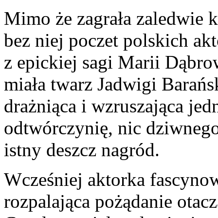
Mimo że zagrała zaledwie ki
bez niej poczet polskich ak
z epickiej sagi Marii Dąbro
miała twarz Jadwigi Barańsk
drażniąca i wzruszająca jedn
odtwórczynię, nic dziwnego,
istny deszcz nagród.
Wcześniej aktorka fascyno
rozpalająca pożądanie otac