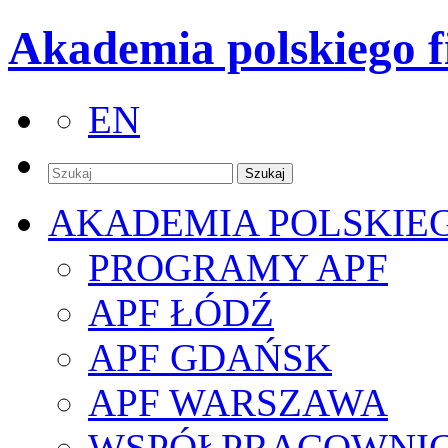
Akademia polskiego f
EN
AKADEMIA POLSKIE
PROGRAMY APF
APF ŁÓDŹ
APF GDAŃSK
APF WARSZAWA
WSPÓŁPRACOWNI