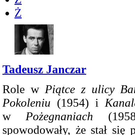
Ż
Tadeusz Janczar
Role w
Piątce z ulicy Bar
Pokoleniu
(1954) i
Kanal
w
Pożegnaniach
(1958)
spowodowały, że stał się 