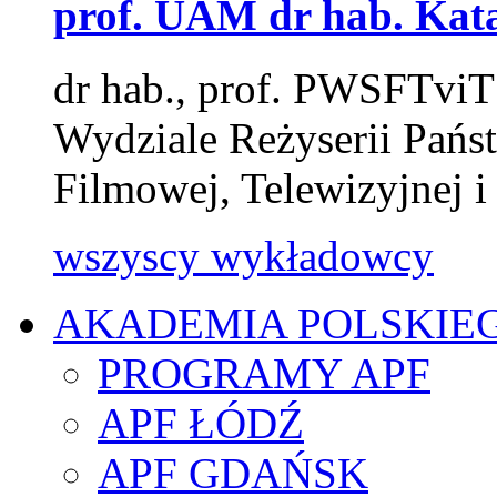
prof. UAM dr hab. Ka
dr hab., prof. PWSFTvi
Wydziale Reżyserii Pańs
Filmowej, Telewizyjnej i
wszyscy wykładowcy
AKADEMIA POLSKIE
PROGRAMY APF
APF ŁÓDŹ
APF GDAŃSK