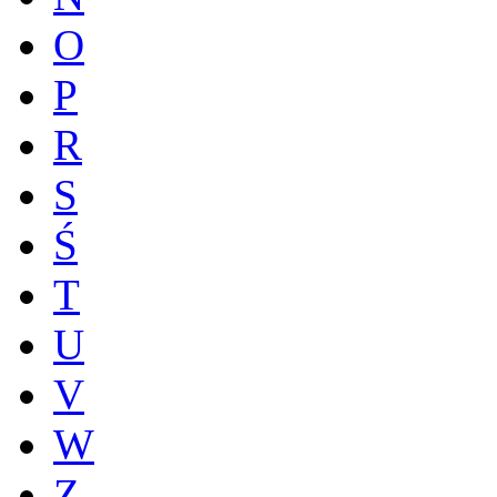
O
P
R
S
Ś
T
U
V
W
Z