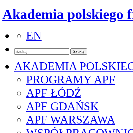
Akademia polskiego f
EN
AKADEMIA POLSKIE
PROGRAMY APF
APF ŁÓDŹ
APF GDAŃSK
APF WARSZAWA
WSPÓŁPRACOWNI