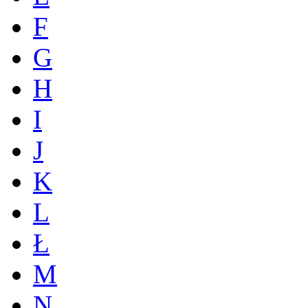
F
G
H
I
J
K
L
Ł
M
N