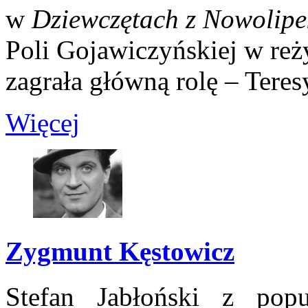
w
Dziewczętach z Nowolipe
Poli Gojawiczyńskiej w reży
zagrała główną rolę – Tere
Więcej
Zygmunt Kęstowicz
Stefan Jabłoński z pop