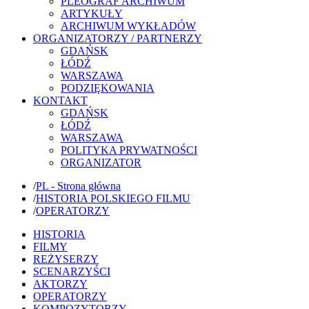
PLEOGRAF ARCHIWUM
ARTYKUŁY
ARCHIWUM WYKŁADÓW
ORGANIZATORZY / PARTNERZY
GDAŃSK
ŁÓDŹ
WARSZAWA
PODZIĘKOWANIA
KONTAKT
GDAŃSK
ŁÓDŹ
WARSZAWA
POLITYKA PRYWATNOŚCI
ORGANIZATOR
/
PL - Strona główna
/
HISTORIA POLSKIEGO FILMU
/
OPERATORZY
HISTORIA
FILMY
REŻYSERZY
SCENARZYŚCI
AKTORZY
OPERATORZY
KOMPOZYTORZY