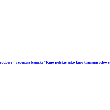
dowe – recenzja książki "Kino polskie jako kino transnarodowe" 