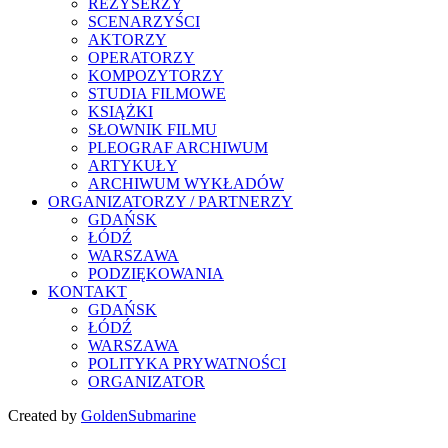
REŻYSERZY
SCENARZYŚCI
AKTORZY
OPERATORZY
KOMPOZYTORZY
STUDIA FILMOWE
KSIĄŻKI
SŁOWNIK FILMU
PLEOGRAF ARCHIWUM
ARTYKUŁY
ARCHIWUM WYKŁADÓW
ORGANIZATORZY / PARTNERZY
GDAŃSK
ŁÓDŹ
WARSZAWA
PODZIĘKOWANIA
KONTAKT
GDAŃSK
ŁÓDŹ
WARSZAWA
POLITYKA PRYWATNOŚCI
ORGANIZATOR
Created by
GoldenSubmarine