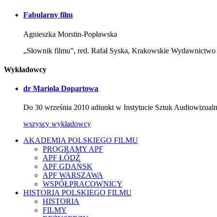
Fabularny film
Agnieszka Morstin-Popławska
„Słownik filmu”, red. Rafał Syska, Krakowskie Wydawnict
Wykładowcy
dr Mariola Dopartowa
Do 30 września 2010 adiunkt w Instytucie Sztuk Audiowizual
wszyscy wykładowcy
AKADEMIA POLSKIEGO FILMU
PROGRAMY APF
APF ŁÓDŹ
APF GDAŃSK
APF WARSZAWA
WSPÓŁPRACOWNICY
HISTORIA POLSKIEGO FILMU
HISTORIA
FILMY