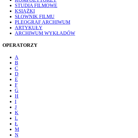
STUDIA FILMOWE
KSIĄŻKI
SŁOWNIK FILMU
PLEOGRAF ARCHIWUM
ARTYKUŁY
ARCHIWUM WYKŁADÓW
OPERATORZY
A
B
C
D
E
F
G
H
I
J
K
L
Ł
M
N