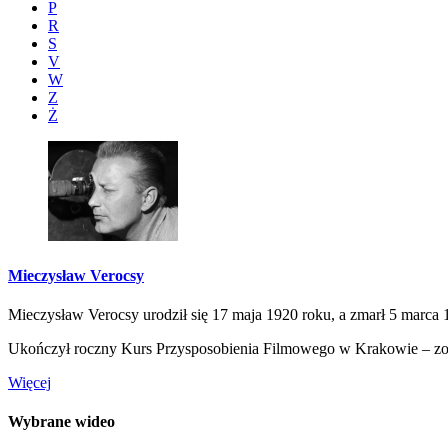
P
R
S
V
W
Z
Ż
Mieczysław Verocsy
Mieczysław Verocsy urodził się 17 maja 1920 roku, a zmarł 5 marca
Ukończył roczny Kurs Przysposobienia Filmowego w Krakowie – zo
Więcej
Wybrane wideo