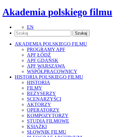
Akademia polskiego filmu
EN
AKADEMIA POLSKIEGO FILMU
PROGRAMY APF
APF ŁÓDŹ
APF GDAŃSK
APF WARSZAWA
WSPÓŁPRACOWNICY
HISTORIA POLSKIEGO FILMU
HISTORIA
FILMY
REŻYSERZY
SCENARZYŚCI
AKTORZY
OPERATORZY
KOMPOZYTORZY
STUDIA FILMOWE
KSIĄŻKI
SŁOWNIK FILMU