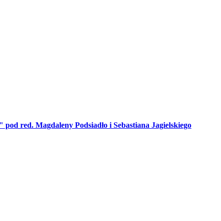
pod red. Magdaleny Podsiadło i Sebastiana Jagielskiego