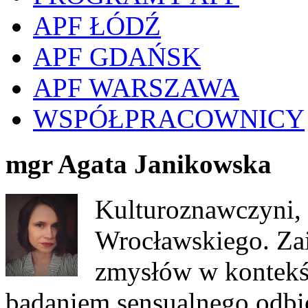
APF ŁÓDŹ
APF GDAŃSK
APF WARSZAWA
WSPÓŁPRACOWNICY
mgr Agata Janikowska
Kulturoznawczyni, 
Wrocławskiego. Zai
zmysłów w kontekśc
badaniem sensualnego odbio