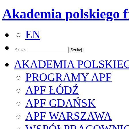
Akademia polskiego f
EN
AKADEMIA POLSKIE
PROGRAMY APF
APF ŁÓDŹ
APF GDAŃSK
APF WARSZAWA
WSPÓŁPRACOWNI