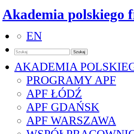
Akademia polskiego f
EN
AKADEMIA POLSKIE
PROGRAMY APF
APF ŁÓDŹ
APF GDAŃSK
APF WARSZAWA
WSPÓŁPRACOWNI