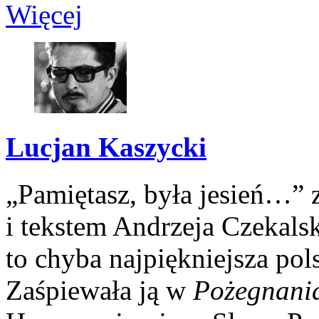
Więcej
Lucjan Kaszycki
„Pamiętasz, była jesień…”
i tekstem Andrzeja Czekals
to chyba najpiękniejsza pol
Zaśpiewała ją w
Pożegnani