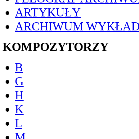
ARTYKUŁY
ARCHIWUM WYKŁA
KOMPOZYTORZY
B
G
H
K
L
M