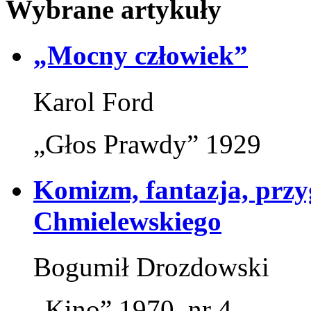
Wybrane artykuły
„Mocny człowiek”
Karol Ford
„Głos Prawdy” 1929
Komizm, fantazja, przy
Chmielewskiego
Bogumił Drozdowski
„Kino” 1970, nr 4