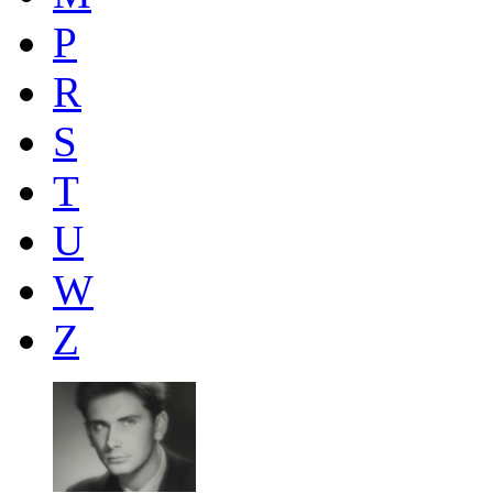
P
R
S
T
U
W
Z