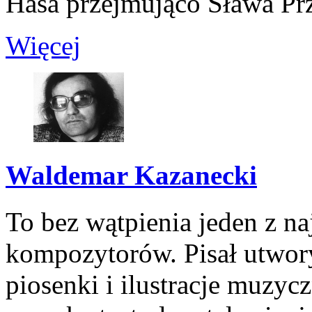
Hasa przejmująco Sława Prz
Więcej
Waldemar Kazanecki
To bez wątpienia jeden z na
kompozytorów. Pisał utwory
piosenki i ilustracje muzy