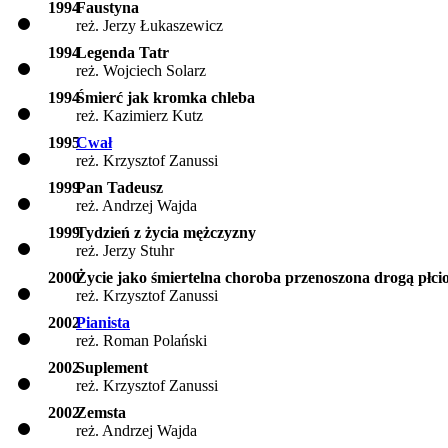
1994
Faustyna
reż. Jerzy Łukaszewicz
1994
Legenda Tatr
reż. Wojciech Solarz
1994
Śmierć jak kromka chleba
reż. Kazimierz Kutz
1995
Cwał
reż. Krzysztof Zanussi
1999
Pan Tadeusz
reż. Andrzej Wajda
1999
Tydzień z życia mężczyzny
reż. Jerzy Stuhr
2000
Życie jako śmiertelna choroba przenoszona drogą płc
reż. Krzysztof Zanussi
2002
Pianista
reż. Roman Polański
2002
Suplement
reż. Krzysztof Zanussi
2002
Zemsta
reż. Andrzej Wajda