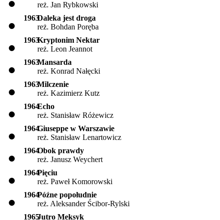
reż. Jan Rybkowski
1963
Daleka jest droga
reż. Bohdan Poręba
1963
Kryptonim Nektar
reż. Leon Jeannot
1963
Mansarda
reż. Konrad Nałęcki
1963
Milczenie
reż. Kazimierz Kutz
1964
Echo
reż. Stanisław Różewicz
1964
Giuseppe w Warszawie
reż. Stanisław Lenartowicz
1964
Obok prawdy
reż. Janusz Weychert
1964
Pięciu
reż. Paweł Komorowski
1964
Późne popołudnie
reż. Aleksander Ścibor-Rylski
1965
Jutro Meksyk