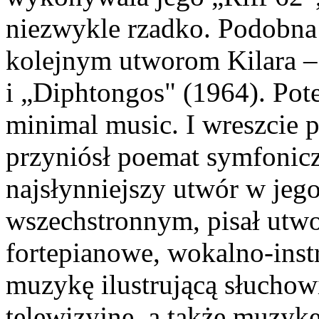
niezwykle rzadko. Podobna 
kolejnym utworom Kilara –
i „Diphtongos" (1964). Pot
minimal music. I wreszcie p
przyniósł poemat symfonic
najsłynniejszy utwór w je
wszechstronnym, pisał utwo
fortepianowe, wokalno-ins
muzykę ilustrującą słuchow
telewizyjne, a także muzykę