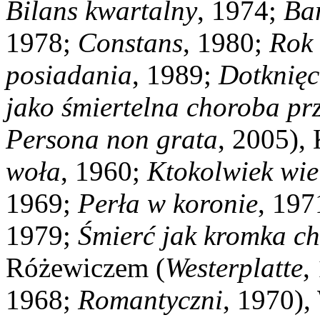
Bilans kwartalny
, 1974;
Ba
1978;
Constans
, 1980;
Rok 
posiadania
, 1989;
Dotknięc
jako śmiertelna choroba p
Persona non grata
, 2005),
woła
, 1960;
Ktokolwiek wie
1969;
Perła w koronie
, 197
1979;
Śmierć jak kromka c
Różewiczem (
Westerplatte
,
1968;
Romantyczni
, 1970)