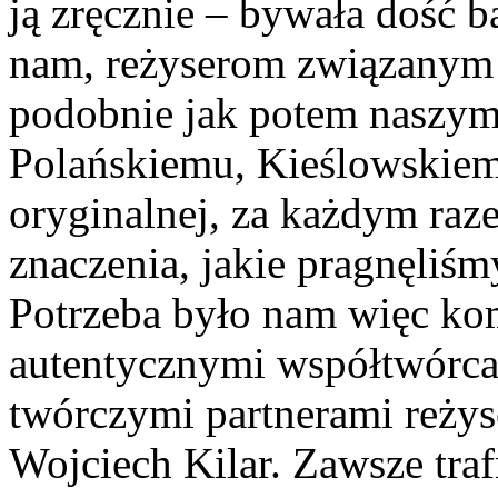
ją zręcznie – bywała dość b
nam, reżyserom związanym 
podobnie jak potem naszy
Polańskiemu, Kieślowskiem
oryginalnej, za każdym raz
znaczenia, jakie pragnęliś
Potrzeba było nam więc kom
autentycznymi współtwórca
twórczymi partnerami reży
Wojciech Kilar. Zawsze traf