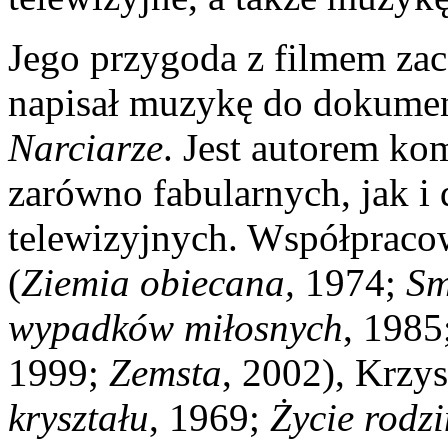
Jego przygoda z filmem zac
napisał muzykę do dokumen
Narciarze
. Jest autorem ko
zarówno fabularnych, jak i 
telewizyjnych. Współpraco
(
Ziemia obiecana,
1974;
Sm
wypadków miłosnych
, 1985
1999;
Zemsta
, 2002), Krzy
kryształu
, 1969;
Życie rodz