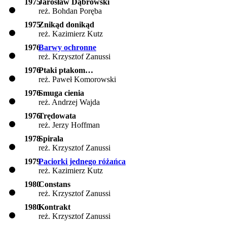
1975
Jarosław Dąbrowski
reż. Bohdan Poręba
1975
Znikąd donikąd
reż. Kazimierz Kutz
1976
Barwy ochronne
reż. Krzysztof Zanussi
1976
Ptaki ptakom…
reż. Paweł Komorowski
1976
Smuga cienia
reż. Andrzej Wajda
1976
Trędowata
reż. Jerzy Hoffman
1978
Spirala
reż. Krzysztof Zanussi
1979
Paciorki jednego różańca
reż. Kazimierz Kutz
1980
Constans
reż. Krzysztof Zanussi
1980
Kontrakt
reż. Krzysztof Zanussi