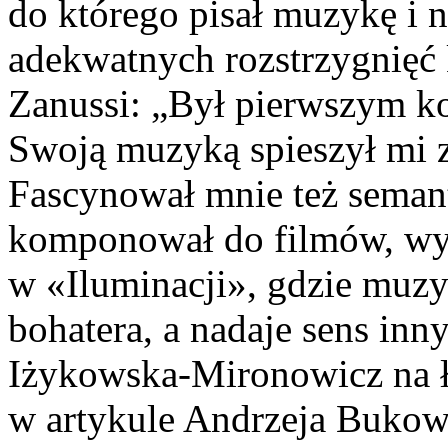
do którego pisał muzykę i 
adekwatnych rozstrzygnięć
Zanussi: „Był pierwszym ko
Swoją muzyką spieszył mi z
Fascynował mnie też semant
komponował do filmów, wy
w «Iluminacji», gdzie muzy
bohatera, a nadaje sens in
Iżykowska-Mironowicz na
w artykule Andrzeja Bukowi