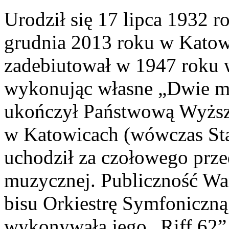
Urodził się 17 lipca 1932 
grudnia 2013 roku w Katowi
zadebiutował w 1947 roku 
wykonując własne „Dwie mi
ukończył Państwową Wyżs
w Katowicach (wówczas Stal
uchodził za czołowego prze
muzycznej. Publiczność War
bisu Orkiestrę Symfoniczną 
wykonywała jego „Riff 62”, 