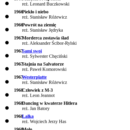
reż. Leonard Buczkowski
1966
Piekło i niebo
reż. Stanisław Różewicz
1966
Powrót na ziemię
reż. Stanisław Jędryka
1967
Morderca zostawia ślad
reż. Aleksander Ścibor-Rylski
1967
Sami swoi
reż. Sylwester Chęciński
1967
Stajnia na Salvatorze
reż. Paweł Komorowski
1967
Westerplatte
reż. Stanisław Różewicz
1968
Człowiek z M-3
reż. Leon Jeannot
1968
Dancing w kwaterze Hitlera
reż. Jan Batory
1968
Lalka
reż. Wojciech Jerzy Has
1968
Molo