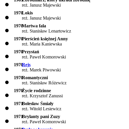
reż. Janusz Majewski
1970
Lokis
reż. Janusz Majewski
1970
Martwa fala
reż. Stanisław Lenartowicz
1970
Pierścień księżnej Anny
reż. Maria Kaniewska
1970
Przystań
reż. Paweł Komorowski
1970
Rejs
reż. Marek Piwowski
1970
Romantyczni
reż. Stanisław Różewicz
1970
Życie rodzinne
reż. Krzysztof Zanussi
1971
Bolesław Śmiały
reż. Witold Lesiewicz
1971
Brylanty pani Zuzy
reż. Paweł Komorowski