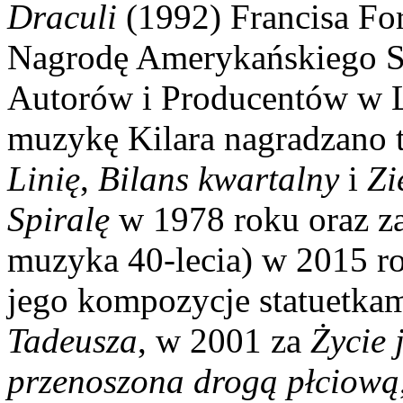
Draculi
(1992) Francisa Fo
Nagrodę Amerykańskiego S
Autorów i Producentów w 
muzykę Kilara nagradzano t
Linię
,
Bilans kwartalny
i
Zi
Spiralę
w 1978 roku oraz z
muzyka 40-lecia) w 2015 r
jego kompozycje statuetka
Tadeusza
, w 2001 za
Życie 
przenoszona drogą płciową