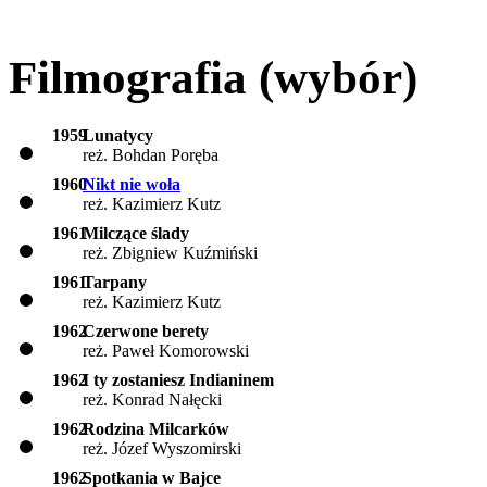
Filmografia (wybór)
1959
Lunatycy
reż. Bohdan Poręba
1960
Nikt nie woła
reż. Kazimierz Kutz
1961
Milczące ślady
reż. Zbigniew Kuźmiński
1961
Tarpany
reż. Kazimierz Kutz
1962
Czerwone berety
reż. Paweł Komorowski
1962
I ty zostaniesz Indianinem
reż. Konrad Nałęcki
1962
Rodzina Milcarków
reż. Józef Wyszomirski
1962
Spotkania w Bajce