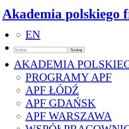
Akademia polskiego f
EN
AKADEMIA POLSKIE
PROGRAMY APF
APF ŁÓDŹ
APF GDAŃSK
APF WARSZAWA
WSPÓŁPRACOWNI