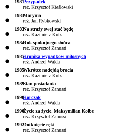
1981
Przypadek
reż. Krzysztof Kieślowski
1983
Marynia
reż. Jan Rybkowski
1983
Na straży swej stać będę
reż. Kazimierz Kutz
1984
Rok spokojnego słońca
reż. Krzysztof Zanussi
1985
Kronika wypadków miłosnych
reż. Andrzej Wajda
1985
Wkrótce nadejdą bracia
reż. Kazimierz Kutz
1989
Stan posiadania
reż. Krzysztof Zanussi
1990
Korczak
reż. Andrzej Wajda
1990
Życie za życie. Maksymilian Kolbe
reż. Krzysztof Zanussi
1992
Dotknięcie ręki
reż. Krzysztof Zanussi