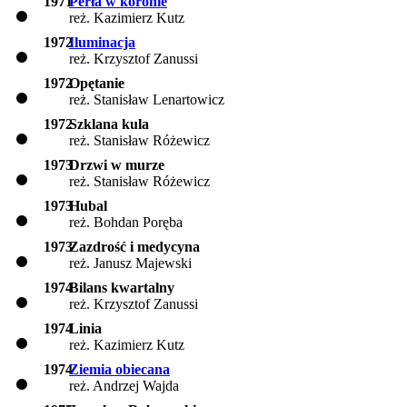
1971
Perła w koronie
reż. Kazimierz Kutz
1972
Iluminacja
reż. Krzysztof Zanussi
1972
Opętanie
reż. Stanisław Lenartowicz
1972
Szklana kula
reż. Stanisław Różewicz
1973
Drzwi w murze
reż. Stanisław Różewicz
1973
Hubal
reż. Bohdan Poręba
1973
Zazdrość i medycyna
reż. Janusz Majewski
1974
Bilans kwartalny
reż. Krzysztof Zanussi
1974
Linia
reż. Kazimierz Kutz
1974
Ziemia obiecana
reż. Andrzej Wajda