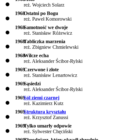
reż. Wojciech Solarz
1968
Ostatni po Bogu
reż. Paweł Komorowski
1968
Samotność we dwoje
reż. Stanisław Różewicz
1968
Tabliczka marzenia
reż. Zbigniew Chmielewski
1968
Wilcze echa
reż. Aleksander Ścibor-Rylski
1969
Czerwone i złote
reż. Stanisław Lenartowicz
1969
Sąsiedzi
reż. Aleksander Ścibor-Rylski
1969
Sól ziemi czarnej
reż. Kazimierz Kutz
1969
Struktura kryształu
reż. Krzysztof Zanussi
1969
Tylko umarły odpowie
reż. Sylwester Chęciński
1969
Zbrodniarz, który ukradł zbrodnię