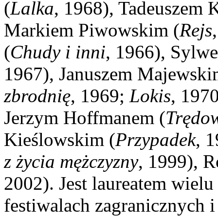
(
Lalka
, 1968), Tadeuszem 
Markiem Piwowskim (
Rejs
(
Chudy i inni
, 1966), Sylw
1967), Januszem Majewski
zbrodnię
, 1969;
Lokis
, 197
Jerzym Hoffmanem (
Trędo
Kieślowskim (
Przypadek
, 
z życia mężczyzny
, 1999), 
2002). Jest laureatem wielu
festiwalach zagranicznych 