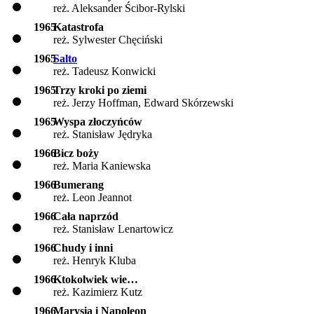
reż. Aleksander Ścibor-Rylski
1965
Katastrofa
reż. Sylwester Chęciński
1965
Salto
reż. Tadeusz Konwicki
1965
Trzy kroki po ziemi
reż. Jerzy Hoffman, Edward Skórzewski
1965
Wyspa złoczyńców
reż. Stanisław Jędryka
1966
Bicz boży
reż. Maria Kaniewska
1966
Bumerang
reż. Leon Jeannot
1966
Cała naprzód
reż. Stanisław Lenartowicz
1966
Chudy i inni
reż. Henryk Kluba
1966
Ktokolwiek wie…
reż. Kazimierz Kutz
1966
Marysia i Napoleon