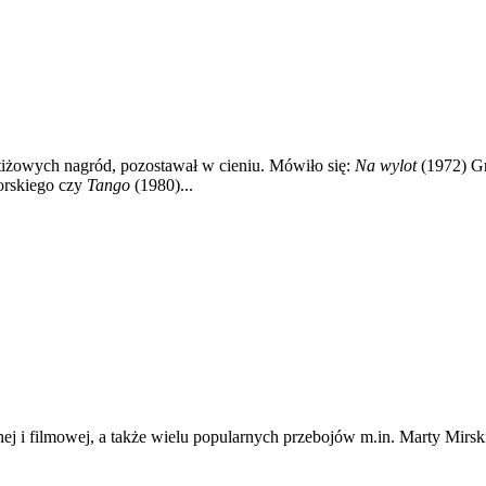
stiżowych nagród, pozostawał w cieniu. Mówiło się:
Na wylot
(1972) G
rskiego czy
Tango
(1980)...
nej i filmowej, a także wielu popularnych przebojów m.in. Marty Mirski