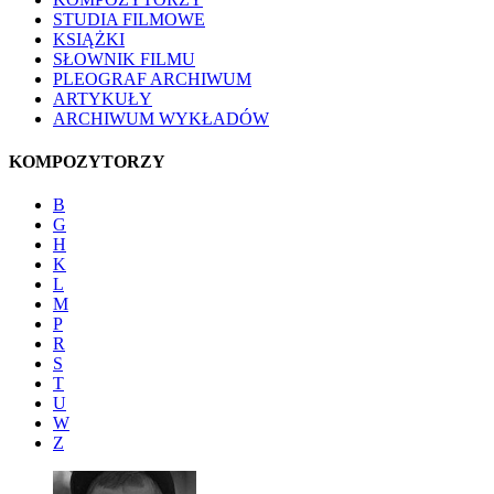
STUDIA FILMOWE
KSIĄŻKI
SŁOWNIK FILMU
PLEOGRAF ARCHIWUM
ARTYKUŁY
ARCHIWUM WYKŁADÓW
KOMPOZYTORZY
B
G
H
K
L
M
P
R
S
T
U
W
Z