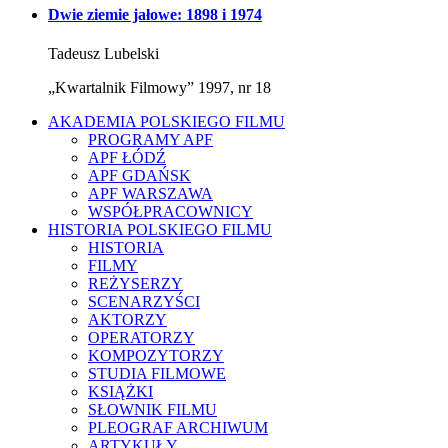
Dwie ziemie jałowe: 1898 i 1974
Tadeusz Lubelski
„Kwartalnik Filmowy” 1997, nr 18
AKADEMIA POLSKIEGO FILMU
PROGRAMY APF
APF ŁÓDŹ
APF GDAŃSK
APF WARSZAWA
WSPÓŁPRACOWNICY
HISTORIA POLSKIEGO FILMU
HISTORIA
FILMY
REŻYSERZY
SCENARZYŚCI
AKTORZY
OPERATORZY
KOMPOZYTORZY
STUDIA FILMOWE
KSIĄŻKI
SŁOWNIK FILMU
PLEOGRAF ARCHIWUM
ARTYKUŁY