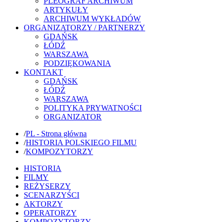
PLEOGRAF ARCHIWUM
ARTYKUŁY
ARCHIWUM WYKŁADÓW
ORGANIZATORZY / PARTNERZY
GDAŃSK
ŁÓDŹ
WARSZAWA
PODZIĘKOWANIA
KONTAKT
GDAŃSK
ŁÓDŹ
WARSZAWA
POLITYKA PRYWATNOŚCI
ORGANIZATOR
/
PL - Strona główna
/
HISTORIA POLSKIEGO FILMU
/
KOMPOZYTORZY
HISTORIA
FILMY
REŻYSERZY
SCENARZYŚCI
AKTORZY
OPERATORZY
KOMPOZYTORZY