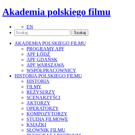
Akademia polskiego filmu
EN
AKADEMIA POLSKIEGO FILMU
PROGRAMY APF
APF ŁÓDŹ
APF GDAŃSK
APF WARSZAWA
WSPÓŁPRACOWNICY
HISTORIA POLSKIEGO FILMU
HISTORIA
FILMY
REŻYSERZY
SCENARZYŚCI
AKTORZY
OPERATORZY
KOMPOZYTORZY
STUDIA FILMOWE
KSIĄŻKI
SŁOWNIK FILMU