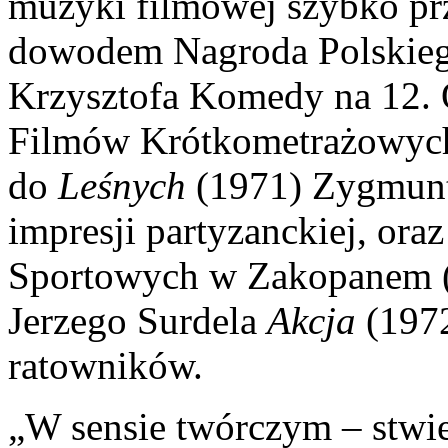
muzyki filmowej szybko pr
dowodem Nagroda Polskieg
Krzysztofa Komedy na 12. 
Filmów Krótkometrażowych
do
Leśnych
(1971) Zygmunt
impresji partyzanckiej, or
Sportowych w Zakopanem (
Jerzego Surdela
Akcja
(1972
ratowników.
„W sensie twórczym – stwie