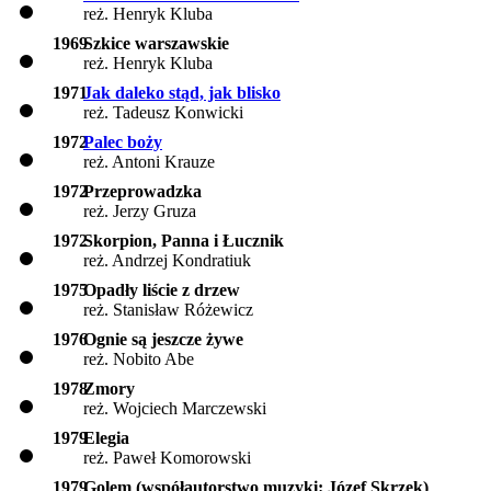
reż. Henryk Kluba
1969
Szkice warszawskie
reż. Henryk Kluba
1971
Jak daleko stąd, jak blisko
reż. Tadeusz Konwicki
1972
Palec boży
reż. Antoni Krauze
1972
Przeprowadzka
reż. Jerzy Gruza
1972
Skorpion, Panna i Łucznik
reż. Andrzej Kondratiuk
1975
Opadły liście z drzew
reż. Stanisław Różewicz
1976
Ognie są jeszcze żywe
reż. Nobito Abe
1978
Zmory
reż. Wojciech Marczewski
1979
Elegia
reż. Paweł Komorowski
1979
Golem (współautorstwo muzyki: Józef Skrzek)