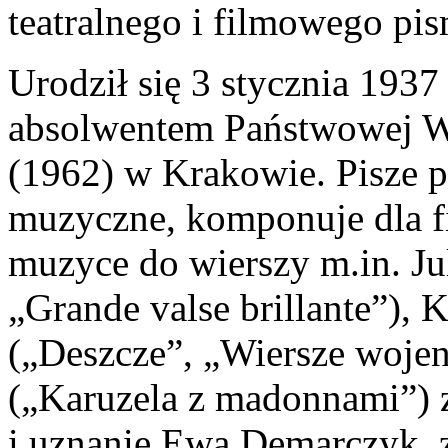
teatralnego i filmowego pis
Urodził się 3 stycznia 1937
absolwentem Państwowej W
(1962) w Krakowie. Pisze pi
muzyczne, komponuje dla fil
muzyce do wierszy m.in. J
„Grande valse brillante”),
(„Deszcze”, „Wiersze woje
(„Karuzela z madonnami”) 
i uznanie Ewa Demarczyk,