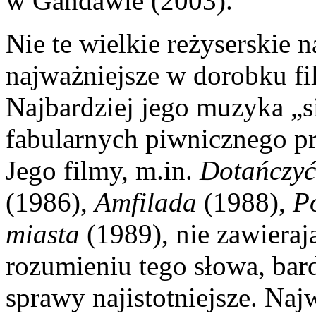
w Gandawie (2003).
Nie te wielkie reżyserskie
najważniejsze w dorobku 
Najbardziej jego muzyka „s
fabularnych piwnicznego pr
Jego filmy, m.in.
Dotańczyć
(1986),
Amfilada
(1988),
P
miasta
(1989), nie zawieraj
rozumieniu tego słowa, bar
sprawy najistotniejsze. Naj