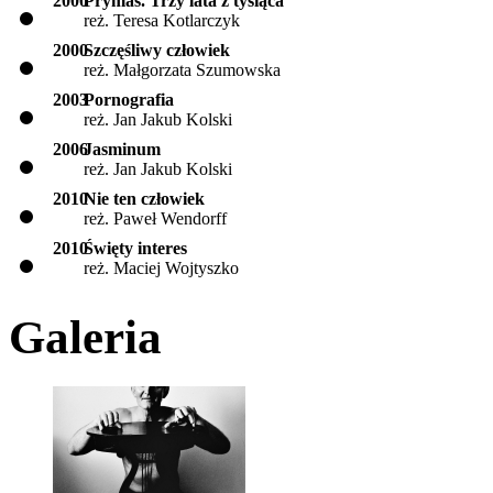
2000
Prymas. Trzy lata z tysiąca
reż. Teresa Kotlarczyk
2000
Szczęśliwy człowiek
reż. Małgorzata Szumowska
2003
Pornografia
reż. Jan Jakub Kolski
2006
Jasminum
reż. Jan Jakub Kolski
2010
Nie ten człowiek
reż. Paweł Wendorff
2010
Święty interes
reż. Maciej Wojtyszko
Galeria