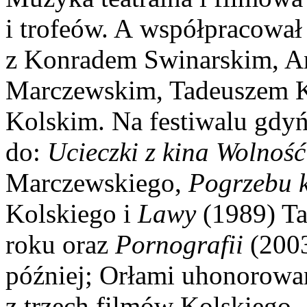
i trofeów. A współpracował 
z Konradem Swinarskim, A
Marczewskim, Tadeuszem 
Kolskim. Na festiwalu gdy
do:
Ucieczki z kina Wolnoś
Marczewskiego,
Pogrzebu k
Kolskiego i
Lawy
(1989) T
roku oraz
Pornografii
(2003
później; Orłami uhonorow
z trzech filmów Kolskiego