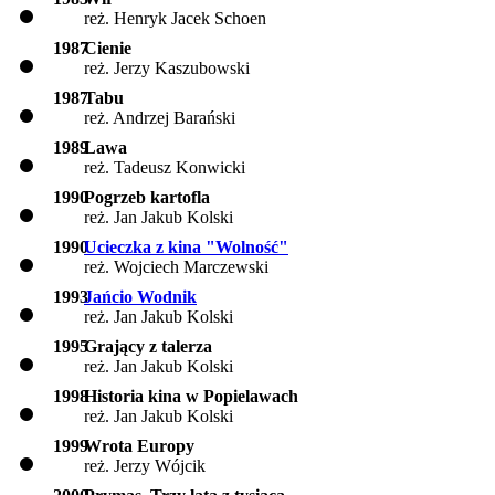
reż. Henryk Jacek Schoen
1987
Cienie
reż. Jerzy Kaszubowski
1987
Tabu
reż. Andrzej Barański
1989
Lawa
reż. Tadeusz Konwicki
1990
Pogrzeb kartofla
reż. Jan Jakub Kolski
1990
Ucieczka z kina "Wolność"
reż. Wojciech Marczewski
1993
Jańcio Wodnik
reż. Jan Jakub Kolski
1995
Grający z talerza
reż. Jan Jakub Kolski
1998
Historia kina w Popielawach
reż. Jan Jakub Kolski
1999
Wrota Europy
reż. Jerzy Wójcik