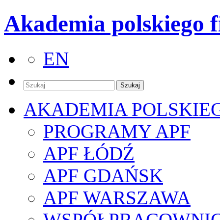
Akademia polskiego f
EN
AKADEMIA POLSKIE
PROGRAMY APF
APF ŁÓDŹ
APF GDAŃSK
APF WARSZAWA
WSPÓŁPRACOWNI