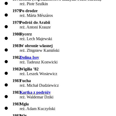
reż. Piotr Szulkin
1979
Po drodze
reż. Márta Mészáros
1979
Podróż do Arabii
reż. Antoni Krauze
1980
Rycerz
reż. Lech Majewski
1981
W obronie własnej
reż. Zbigniew Kamiński
1982
Dolina Issy
reż. Tadeusz Konwicki
1982
Wigilia ’82
reż. Leszek Wosiewicz
1983
Fucha
reż. Michał Dudziewicz
1983
Kartka z podróży
reż. Waldemar Dziki
1983
Mgła
reż. Adam Kuczyński
1983
Wir