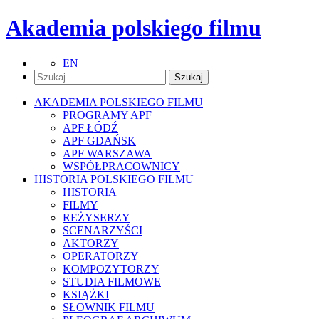
Akademia polskiego filmu
EN
AKADEMIA POLSKIEGO FILMU
PROGRAMY APF
APF ŁÓDŹ
APF GDAŃSK
APF WARSZAWA
WSPÓŁPRACOWNICY
HISTORIA POLSKIEGO FILMU
HISTORIA
FILMY
REŻYSERZY
SCENARZYŚCI
AKTORZY
OPERATORZY
KOMPOZYTORZY
STUDIA FILMOWE
KSIĄŻKI
SŁOWNIK FILMU