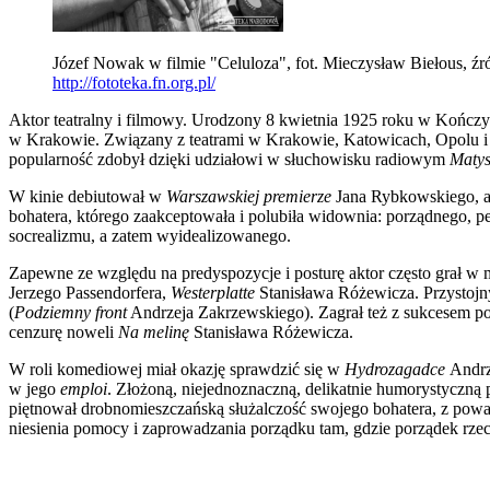
Józef Nowak w filmie "Celuloza", fot. Mieczysław Biełous, źr
http://fototeka.fn.org.pl/
Aktor teatralny i filmowy. Urodzony 8 kwietnia 1925 roku w Kończ
w Krakowie. Związany z teatrami w Krakowie, Katowicach, Opolu i
popularność zdobył dzięki udziałowi w słuchowisku radiowym
Matys
W kinie debiutował w
Warszawskiej premierze
Jana Rybkowskiego, a
bohatera, którego zaakceptowała i polubiła widownia: porządnego, p
socrealizmu, a zatem wyidealizowanego.
Zapewne ze względu na predyspozycje i posturę aktor często grał w
Jerzego Passendorfera,
Westerplatte
Stanisława Różewicza. Przystoj
(
Podziemny front
Andrzeja Zakrzewskiego). Zagrał też z sukcesem 
cenzurę noweli
Na melinę
Stanisława Różewicza.
W roli komediowej miał okazję sprawdzić się w
Hydrozagadce
Andrz
w jego
emploi
. Złożoną, niejednoznaczną, delikatnie humorystyczną
piętnował drobnomieszczańską służalczość swojego bohatera, z pow
niesienia pomocy i zaprowadz
ania
porządku tam, gdzie porządek rzec