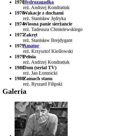
1970
Hydrozagadka
reż. Andrzej Kondratiuk
1970
Wakacje z duchami
reż. Stanisław Jędryka
1974
Wiosna panie sierżancie
reż. Tadeusza Chmielewskiego
1977
Zakręt
reż. Stanisław Brejdygant
1979
Amator
reż. Krzysztof Kieślowski
1979
Pełnia
reż. Andrzej Kondratiuk
1980
Dom (serial TV)
reż. Jan Łomnicki
1980
Zamach stanu
reż. Ryszard Filipski
Galeria