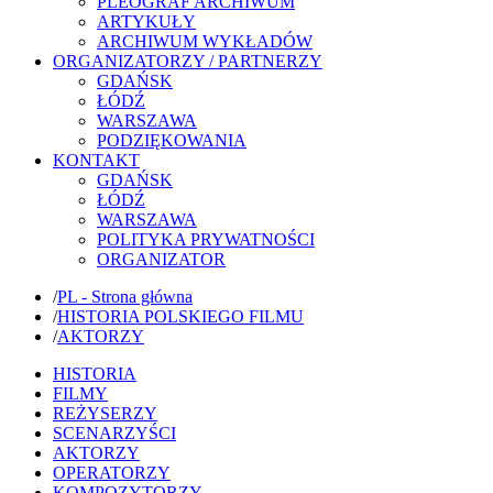
PLEOGRAF ARCHIWUM
ARTYKUŁY
ARCHIWUM WYKŁADÓW
ORGANIZATORZY / PARTNERZY
GDAŃSK
ŁÓDŹ
WARSZAWA
PODZIĘKOWANIA
KONTAKT
GDAŃSK
ŁÓDŹ
WARSZAWA
POLITYKA PRYWATNOŚCI
ORGANIZATOR
/
PL - Strona główna
/
HISTORIA POLSKIEGO FILMU
/
AKTORZY
HISTORIA
FILMY
REŻYSERZY
SCENARZYŚCI
AKTORZY
OPERATORZY
KOMPOZYTORZY