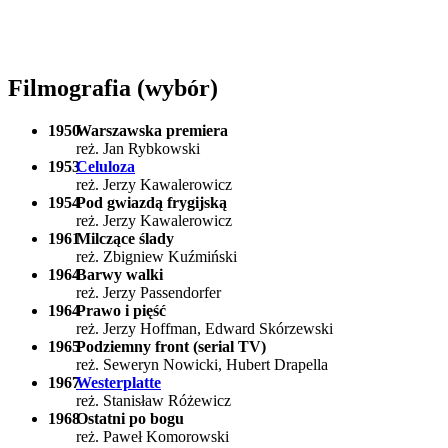
Filmografia (wybór)
1950
Warszawska premiera
reż. Jan Rybkowski
1953
Celuloza
reż. Jerzy Kawalerowicz
1954
Pod gwiazdą frygijską
reż. Jerzy Kawalerowicz
1961
Milczące ślady
reż. Zbigniew Kuźmiński
1964
Barwy walki
reż. Jerzy Passendorfer
1964
Prawo i pięść
reż. Jerzy Hoffman, Edward Skórzewski
1965
Podziemny front (serial TV)
reż. Seweryn Nowicki, Hubert Drapella
1967
Westerplatte
reż. Stanisław Różewicz
1968
Ostatni po bogu
reż. Paweł Komorowski