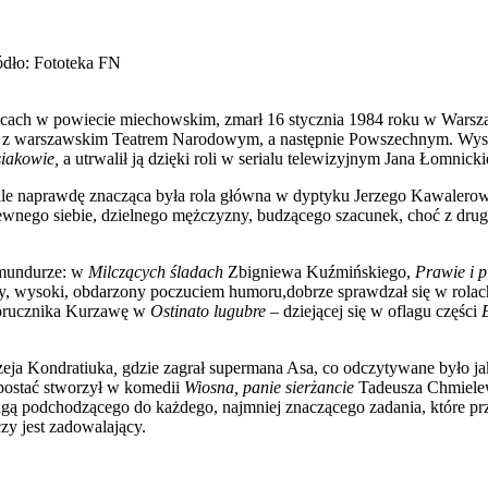
ódło: Fototeka FN
ycach w powiecie miechowskim, zmarł 16 stycznia 1984 roku w Warsza
 z warszawskim Teatrem Narodowym, a następnie Powszechnym. Wystę
iakowie,
a utrwalił ją dzięki roli w serialu telewizyjnym Jana Łomnick
le naprawdę znacząca była rola główna w dyptyku Jerzego Kawalero
ewnego siebie, dzielnego mężczyzny, budzącego szacunek, choć z drugi
 mundurze: w
Milczących śladach
Zbigniewa Kuźmińskiego,
Prawie i p
ny, wysoki, obdarzony poczuciem humoru,dobrze sprawdzał się w rola
porucznika Kurzawę w
Ostinato lugubre
– dziejącej się w oflagu części
eja Kondratiuka
,
gdzie zagrał supermana Asa, co odczytywane było ja
 postać stworzył w komedii
Wiosna, panie sierżancie
Tadeusza Chmielew
agą podchodzącego do każdego, najmniej znaczącego zad
ania
, które p
zy jest zadowalający.