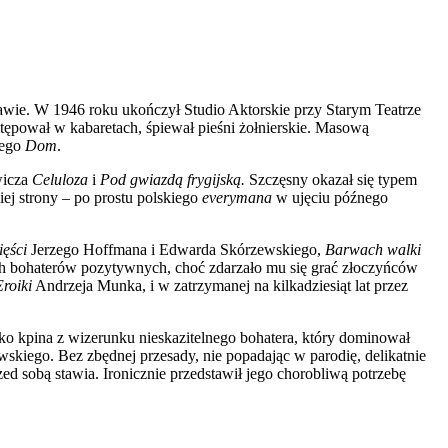
wie. W 1946 roku ukończył Studio Aktorskie przy Starym Teatrze
pował w kabaretach, śpiewał pieśni żołnierskie. Masową
iego
Dom
.
wicza
Celuloza
i
Pod gwiazdą frygijską.
Szczęsny okazał się typem
ej strony – po prostu polskiego
everymana
w ujęciu późnego
ięści
Jerzego Hoffmana i Edwarda Skórzewskiego,
Barwach walki
ch bohaterów pozytywnych, choć zdarzało mu się grać złoczyńców
Eroiki
Andrzeja Munka, i w zatrzymanej na kilkadziesiąt lat przez
ko kpina z wizerunku nieskazitelnego bohatera, który dominował
skiego. Bez zbędnej przesady, nie popadając w parodię, delikatnie
rzed sobą stawia. Ironicznie przedstawił jego chorobliwą potrzebę