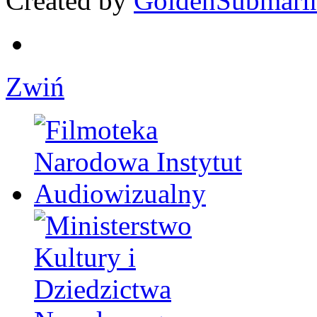
Created by
GoldenSubmari
Zwiń