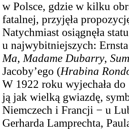
w Polsce, gdzie w kilku obr
fatalnej, przyjęła propozyc
Natychmiast osiągnęła statu
u najwybitniejszych: Ernsta
Ma
,
Madame Dubarry
,
Sum
Jacoby’ego (
Hrabina Rondo
W 1922 roku wyjechała do
ją jak wielką gwiazdę, sym
Niemczech i Francji − u Lub
Gerharda Lamprechta, Paula