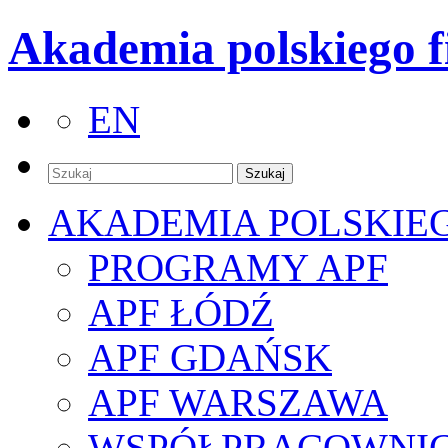
Akademia polskiego f
EN
AKADEMIA POLSKIE
PROGRAMY APF
APF ŁÓDŹ
APF GDAŃSK
APF WARSZAWA
WSPÓŁPRACOWNI