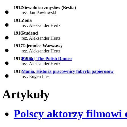
1914
Niewolnica zmysłów (Bestia)
reż. Jan Pawłowski
1915
Żona
reż. Aleksander Hertz
1916
Studenci
reż. Aleksander Hertz
1917
Tajemnice Warszawy
reż. Aleksander Hertz
1917/1921
Bestia | The Polish Dancer
reż. Aleksander Hertz
1918
Mania. Historia pracownicy fabryki papierosów
reż. Eugen Illes
Artykuły
Polscy aktorzy filmowi 