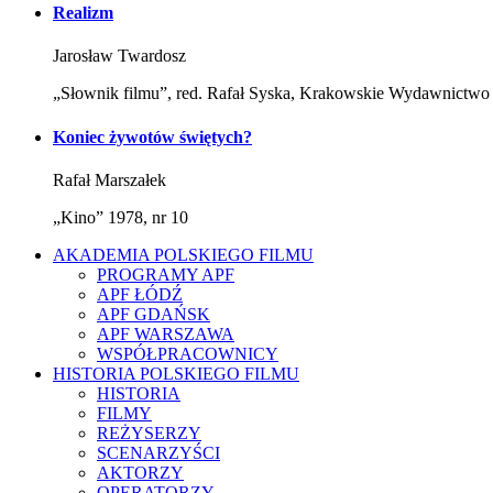
Realizm
Jarosław Twardosz
„Słownik filmu”, red. Rafał Syska, Krakowskie Wydawnict
Koniec żywotów świętych?
Rafał Marszałek
„Kino” 1978, nr 10
AKADEMIA POLSKIEGO FILMU
PROGRAMY APF
APF ŁÓDŹ
APF GDAŃSK
APF WARSZAWA
WSPÓŁPRACOWNICY
HISTORIA POLSKIEGO FILMU
HISTORIA
FILMY
REŻYSERZY
SCENARZYŚCI
AKTORZY
OPERATORZY