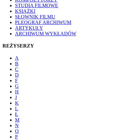
STUDIA FILMOWE
KSIĄŻKI
SŁOWNIK FILMU
PLEOGRAF ARCHIWUM
ARTYKUŁY
ARCHIWUM WYKŁADÓW
REŻYSERZY
A
B
C
D
F
G
H
J
K
L
Ł
M
N
O
P