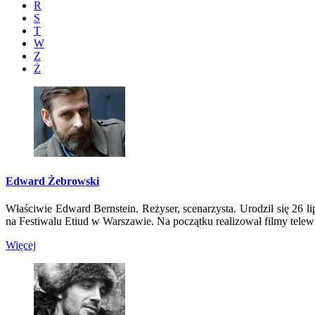
R
S
T
W
Z
Ż
Edward Żebrowski
Właściwie Edward Bernstein. Reżyser, scenarzysta. Urodził się 26
na Festiwalu Etiud w Warszawie. Na początku realizował filmy telewi
Więcej