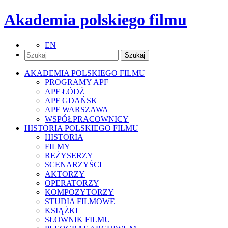
Akademia polskiego filmu
EN
AKADEMIA POLSKIEGO FILMU
PROGRAMY APF
APF ŁÓDŹ
APF GDAŃSK
APF WARSZAWA
WSPÓŁPRACOWNICY
HISTORIA POLSKIEGO FILMU
HISTORIA
FILMY
REŻYSERZY
SCENARZYŚCI
AKTORZY
OPERATORZY
KOMPOZYTORZY
STUDIA FILMOWE
KSIĄŻKI
SŁOWNIK FILMU