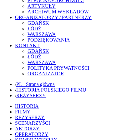
PLEOGRAF ARCHIWUM
ARTYKUŁY
ARCHIWUM WYKŁADÓW
ORGANIZATORZY / PARTNERZY
GDAŃSK
ŁÓDŹ
WARSZAWA
PODZIĘKOWANIA
KONTAKT
GDAŃSK
ŁÓDŹ
WARSZAWA
POLITYKA PRYWATNOŚCI
ORGANIZATOR
/
PL - Strona główna
/
HISTORIA POLSKIEGO FILMU
/
REŻYSERZY
HISTORIA
FILMY
REŻYSERZY
SCENARZYŚCI
AKTORZY
OPERATORZY
KOMPOZYTORZY