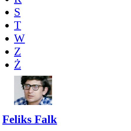
S
T
W
Z
Ż
Feliks Falk