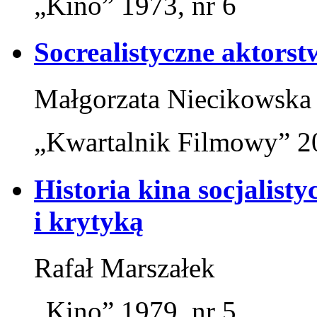
„Kino” 1973, nr 6
Socrealistyczne aktorst
Małgorzata Niecikowska
„Kwartalnik Filmowy” 20
Historia kina socjalisty
i krytyką
Rafał Marszałek
„Kino” 1979, nr 5