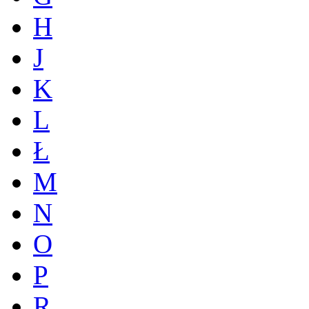
H
J
K
L
Ł
M
N
O
P
R