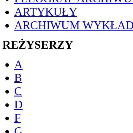
ARTYKUŁY
ARCHIWUM WYKŁA
REŻYSERZY
A
B
C
D
F
G