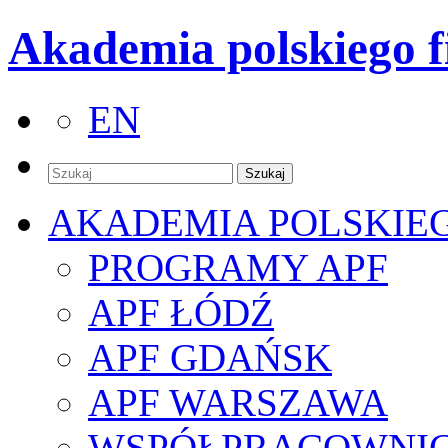
Akademia polskiego f
EN
AKADEMIA POLSKIE
PROGRAMY APF
APF ŁÓDŹ
APF GDAŃSK
APF WARSZAWA
WSPÓŁPRACOWNI