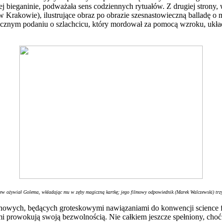
 bieganinie, podważała sens codziennych rytuałów. Z drugiej strony,
Krakowie), ilustrujące obraz po obrazie szesnastowieczną balladę o m
iecznym podaniu o szlachcicu, który mordował za pomocą wzroku, ukł
ew ożywiał Golema, wkładając mu w zęby magiczną kartkę; jego filmowy odpowiednik (Marek Walczewski) trz
 kinowych, będących groteskowymi nawiązaniami do konwencji science 
mi prowokują swoją bezwolnością. Nie całkiem jeszcze spełniony, ch