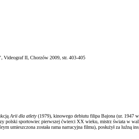
y", Videograf II, Chorzów 2009,
str. 403-405
ukcją
Arii dla atlety
(1979), kinowego debiutu filipa Bajona (ur. 1947
jszy polski sportowiec pierwszej ćwierci XX wieku, mistrz świata w 
m umieszczona została rama narracyjna filmu), posłużył za luźną inspi