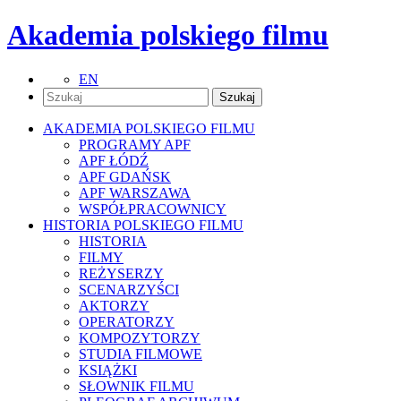
Akademia polskiego filmu
EN
AKADEMIA POLSKIEGO FILMU
PROGRAMY APF
APF ŁÓDŹ
APF GDAŃSK
APF WARSZAWA
WSPÓŁPRACOWNICY
HISTORIA POLSKIEGO FILMU
HISTORIA
FILMY
REŻYSERZY
SCENARZYŚCI
AKTORZY
OPERATORZY
KOMPOZYTORZY
STUDIA FILMOWE
KSIĄŻKI
SŁOWNIK FILMU