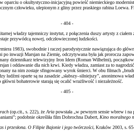
 oparciu o okultystyczno-inicjacyjną powieść niemieckiego moderni
sztucznym człowieku, ulepionym z gliny przez praskiego rabina Loewa
- 404 -
arnej władzy tajemniczy instytut, z połączenia duszy artysty z ciałem
ostaje przywódcą nowej, odczłowieczonej ludzkości.
emiera 1983), swobodnie i raczej parodystycznie nawiązująca do głó
 dni po inwazji Marsjan na Ziemię, odczytywana była jak prorocza zap
nany dziennikarz telewizyjny Iron Idem (Roman Wilhelmi), początkow
sjan i oddawanie dla nich krwi. Kiedy władza, zamiast za to nagrodzi
konany na nim zostaje sfingowany wyrok śmierci. W obu filmach „brud
dzy ludźmi oparte są na zasadzie „słabszy–silniejszy”, anonimowa wła
łówni bohaterowie starają się ocalić wrażliwość i niezależność.
- 405 -
orach
(op.cit., s. 222), że
Aria
powstała „w pewnym sensie wbrew i na prz
aniami”; podobnie określiła film Dobrochna Dabert,
Kino moralnego n
s i przesłona. O Filipie Bajonie i jego twórczości
, Kraków 2003, s. 65