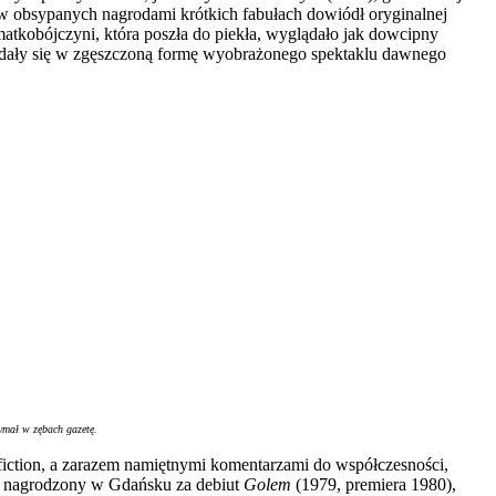
 w obsypanych nagrodami krótkich fabułach dowiódł oryginalnej
atkobójczyni, która poszła do piekła, wyglądało jak dowcipny
adały się w zgęszczoną formę wyobrażonego spektaklu dawnego
ymał w zębach gazetę.
fiction, a zarazem namiętnymi komentarzami do współczesności,
oć nagrodzony w Gdańsku za debiut
Golem
(1979, premiera 1980),