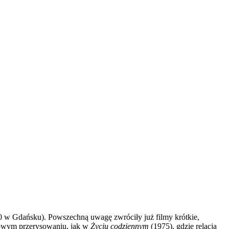
50 w Gdańsku). Powszechną uwagę zwróciły już filmy krótkie,
skowym przerysowaniu, jak w
Życiu codziennym
(1975), gdzie relacja