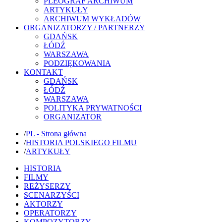
PLEOGRAF ARCHIWUM
ARTYKUŁY
ARCHIWUM WYKŁADÓW
ORGANIZATORZY / PARTNERZY
GDAŃSK
ŁÓDŹ
WARSZAWA
PODZIĘKOWANIA
KONTAKT
GDAŃSK
ŁÓDŹ
WARSZAWA
POLITYKA PRYWATNOŚCI
ORGANIZATOR
/
PL - Strona główna
/
HISTORIA POLSKIEGO FILMU
/
ARTYKUŁY
HISTORIA
FILMY
REŻYSERZY
SCENARZYŚCI
AKTORZY
OPERATORZY
KOMPOZYTORZY