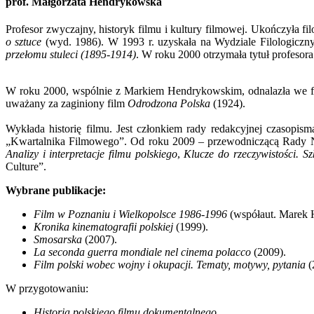
prof. Małgorzata Hendrykowska
Profesor zwyczajny, historyk filmu i kultury filmowej. Ukończyła 
o sztuce
(wyd. 1986). W 1993 r. uzyskała na Wydziale Filologicz
przełomu stuleci (1895-1914)
. W roku 2000 otrzymała tytuł profesora
W roku 2000, wspólnie z Markiem Hendrykowskim, odnalazła we f
uważany za zaginiony film
Odrodzona Polska
(1924).
Wykłada historię filmu. Jest członkiem rady redakcyjnej czasopi
„Kwartalnika Filmowego”. Od roku 2009 – przewodniczącą Rady 
Analizy i interpretacje filmu polskiego
,
Klucze do rzeczywistości. S
Culture”.
Wybrane publikacje:
Film w Poznaniu i Wielkopolsce 1986-1996
(współaut. Marek 
Kronika kinematografii polskiej
(1999).
Smosarska
(2007).
La seconda guerra mondiale nel cinema polacco
(2009).
Film polski wobec wojny i okupacji. Tematy, motywy, pytania
(
W przygotowaniu:
Historia polskiego filmu dokumentalnego
.