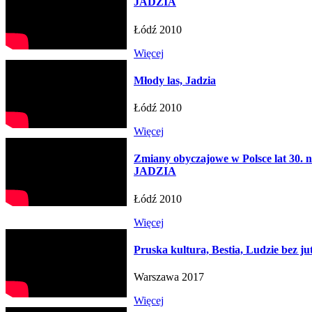
JADZIA
Łódź 2010
Więcej
Młody las, Jadzia
Łódź 2010
Więcej
Zmiany obyczajowe w Polsce lat 30. n
JADZIA
Łódź 2010
Więcej
Pruska kultura, Bestia, Ludzie bez ju
Warszawa 2017
Więcej