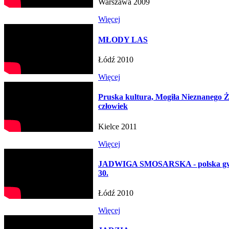
Warszawa 2009
Więcej
MŁODY LAS
Łódź 2010
Więcej
Pruska kultura, Mogiła Nieznanego 
człowiek
Kielce 2011
Więcej
JADWIGA SMOSARSKA - polska gwia
30.
Łódź 2010
Więcej