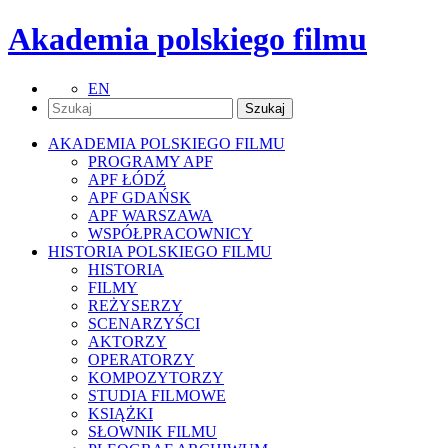
Akademia polskiego filmu
EN
AKADEMIA POLSKIEGO FILMU
PROGRAMY APF
APF ŁÓDŹ
APF GDAŃSK
APF WARSZAWA
WSPÓŁPRACOWNICY
HISTORIA POLSKIEGO FILMU
HISTORIA
FILMY
REŻYSERZY
SCENARZYŚCI
AKTORZY
OPERATORZY
KOMPOZYTORZY
STUDIA FILMOWE
KSIĄŻKI
SŁOWNIK FILMU