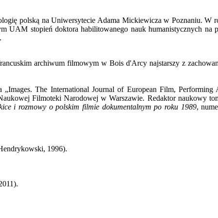
filologię polską na Uniwersytecie Adama Mickiewicza w Poznaniu. W r
nym UAM stopień doktora habilitowanego nauk humanistycznych na 
.
rancuskim archiwum filmowym w Bois d'Arcy najstarszy z zachowany
sma „Images. The International Journal of European Film, Performin
Naukowej Filmoteki Narodowej w Warszawie. Redaktor naukowy to
zkice i rozmowy o polskim filmie dokumentalnym po roku 1989
, nume
Hendrykowski, 1996).
2011).