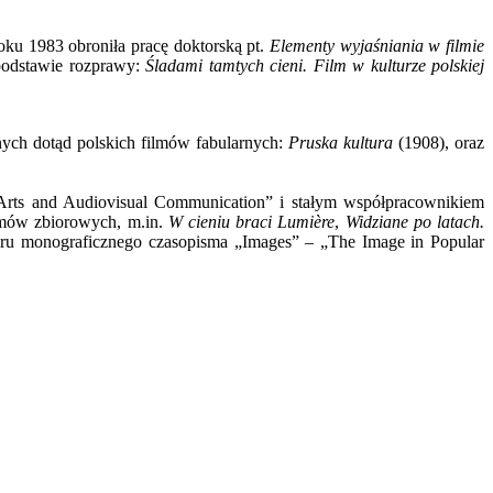
oku 1983 obroniła pracę doktorską pt.
Elementy wyjaśniania w filmie
podstawie rozprawy:
Śladami tamtych cieni. Film w kulturze polskiej
ch dotąd polskich filmów fabularnych:
Pruska kultura
(1908), oraz
g Arts and Audiovisual Communication” i stałym współpracownikiem
mów zbiorowych, m.in.
W cieniu braci
Lumière
,
Widziane po latach.
ru monograficznego czasopisma „Images” – „The Image in Popular