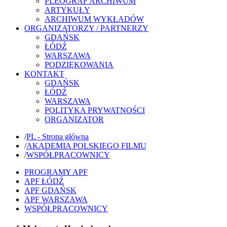
PLEOGRAF ARCHIWUM
ARTYKUŁY
ARCHIWUM WYKŁADÓW
ORGANIZATORZY / PARTNERZY
GDAŃSK
ŁÓDŹ
WARSZAWA
PODZIĘKOWANIA
KONTAKT
GDAŃSK
ŁÓDŹ
WARSZAWA
POLITYKA PRYWATNOŚCI
ORGANIZATOR
/
PL - Strona główna
/
AKADEMIA POLSKIEGO FILMU
/
WSPÓŁPRACOWNICY
PROGRAMY APF
APF ŁÓDŹ
APF GDAŃSK
APF WARSZAWA
WSPÓŁPRACOWNICY