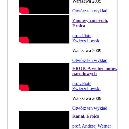
Warszawa 2005
Otwórz ten wykład
Zimowy zmierzch,
Eroica
prof. Piotr
Zwierzchowski
Warszawa 2009
Otwórz ten wykład
EROICA wobec mitów
narodowych
prof. Piotr
Zwierzchowski
Warszawa 2009
Otwórz ten wykład
Kanał, Eroica
prof. Andrzej Werner