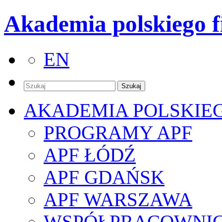
Akademia polskiego f
EN
AKADEMIA POLSKIE
PROGRAMY APF
APF ŁÓDŹ
APF GDAŃSK
APF WARSZAWA
WSPÓŁPRACOWNI