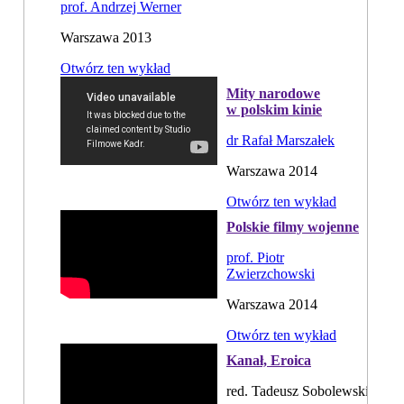
prof. Andrzej Werner
Warszawa 2013
Otwórz ten wykład
Mity narodowe
w polskim kinie
dr Rafał Marszałek
Warszawa 2014
Otwórz ten wykład
Polskie filmy wojenne
prof. Piotr
Zwierzchowski
Warszawa 2014
Otwórz ten wykład
Kanał, Eroica
red. Tadeusz Sobolewski