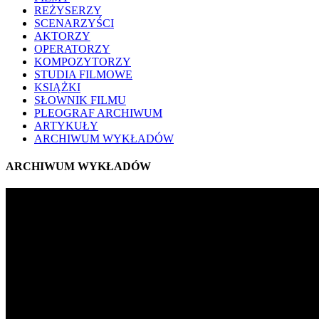
REŻYSERZY
SCENARZYŚCI
AKTORZY
OPERATORZY
KOMPOZYTORZY
STUDIA FILMOWE
KSIĄŻKI
SŁOWNIK FILMU
PLEOGRAF ARCHIWUM
ARTYKUŁY
ARCHIWUM WYKŁADÓW
ARCHIWUM WYKŁADÓW