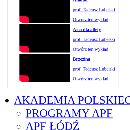
prof. Tadeusz Lubelski
Otwórz ten wykład
Aria dla atlety
prof. Tadeusz Lubelski
Otwórz ten wykład
Brzezina
prof. Tadeusz Lubelski
Otwórz ten wykład
AKADEMIA POLSKIE
PROGRAMY APF
APF ŁÓDŹ