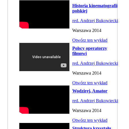
Historia kinematografii
polskiej
red. Andrzej Bukowiecki
Warszawa 2014
Otwórz ten wykład
Polscy operatorzy
filmowi
red. Andrzej Bukowiecki
Warszawa 2014
Otwórz ten wykład
Wodzirej, Amator
red. Andrzej Bukowiecki
Warszawa 2014
Otwórz ten wykład
Struktura kryształu,