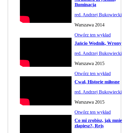
Iluminacja
red. Andrzej Bukowiecki
Warszawa 2014
Otwórz ten wykład
Jańcio Wodnik, Wrony
red. Andrzej Bukowiecki
Warszawa 2015
Otwórz ten wykład
Cwał, Historie miłosne
red. Andrzej Bukowiecki
Warszawa 2015
Otwórz ten wykład
Co mi zrobisz, jak mnie
złapiesz?, Rejs