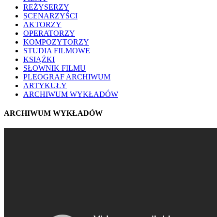
REŻYSERZY
SCENARZYŚCI
AKTORZY
OPERATORZY
KOMPOZYTORZY
STUDIA FILMOWE
KSIĄŻKI
SŁOWNIK FILMU
PLEOGRAF ARCHIWUM
ARTYKUŁY
ARCHIWUM WYKŁADÓW
ARCHIWUM WYKŁADÓW