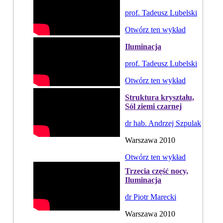
prof. Tadeusz Lubelski
Otwórz ten wykład
Iluminacja
prof. Tadeusz Lubelski
Otwórz ten wykład
Struktura kryształu,
Sól ziemi czarnej
dr hab. Andrzej Szpulak
Warszawa 2010
Otwórz ten wykład
Trzecia część nocy,
Iluminacja
dr Piotr Marecki
Warszawa 2010