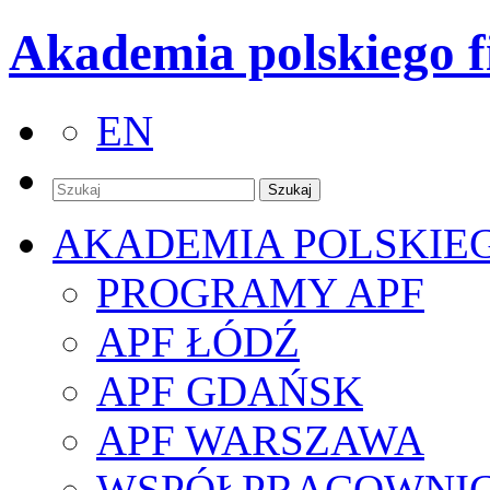
Akademia polskiego f
EN
AKADEMIA POLSKIE
PROGRAMY APF
APF ŁÓDŹ
APF GDAŃSK
APF WARSZAWA
WSPÓŁPRACOWNI