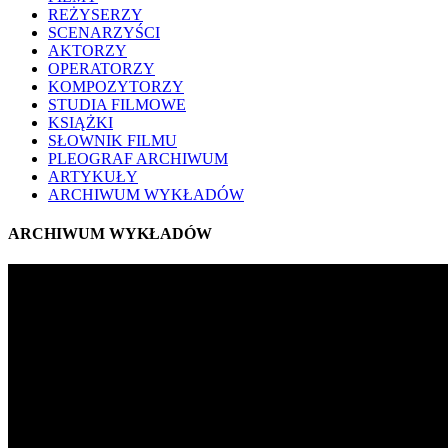
REŻYSERZY
SCENARZYŚCI
AKTORZY
OPERATORZY
KOMPOZYTORZY
STUDIA FILMOWE
KSIĄŻKI
SŁOWNIK FILMU
PLEOGRAF ARCHIWUM
ARTYKUŁY
ARCHIWUM WYKŁADÓW
ARCHIWUM WYKŁADÓW