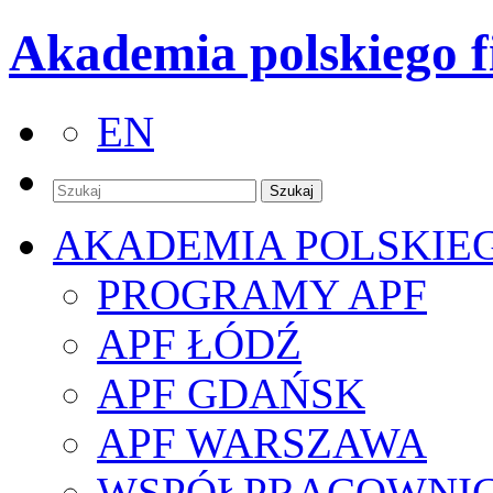
Akademia polskiego f
EN
AKADEMIA POLSKIE
PROGRAMY APF
APF ŁÓDŹ
APF GDAŃSK
APF WARSZAWA
WSPÓŁPRACOWNI