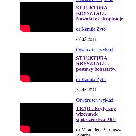
STRUKTURA
KRYSZTAŁU -
Nowofalowe inspiracje
dr Kamila Żyto
Łódź 2011
Otwórz ten wykład
STRUKTURA
KRYSZTAŁU -
postawy bohaterów
dr Kamila Żyto
Łódź 2011
Otwórz ten wykład
TRĄD - Krytyczny
wizerunek
społeczeństwa PRL
dr Magdalena Saryusz-
Wolska