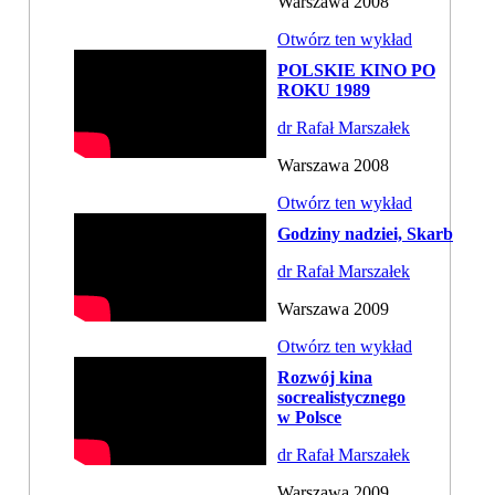
Warszawa 2008
Otwórz ten wykład
POLSKIE KINO PO
ROKU 1989
dr Rafał Marszałek
Warszawa 2008
Otwórz ten wykład
Godziny nadziei, Skarb
dr Rafał Marszałek
Warszawa 2009
Otwórz ten wykład
Rozwój kina
socrealistycznego
w Polsce
dr Rafał Marszałek
Warszawa 2009