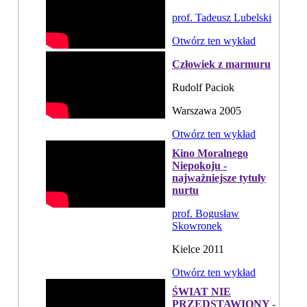
prof. Tadeusz Lubelski
Otwórz ten wykład
Człowiek z marmuru
Rudolf Paciok
Warszawa 2005
Otwórz ten wykład
Kino Moralnego
Niepokoju -
najważniejsze tytuły
nurtu
prof. Bogusław
Skowronek
Kielce 2011
Otwórz ten wykład
ŚWIAT NIE
PRZEDSTAWIONY -