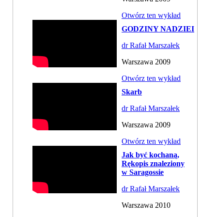
Otwórz ten wykład
GODZINY NADZIEI
dr Rafał Marszałek
Warszawa 2009
Otwórz ten wykład
Skarb
dr Rafał Marszałek
Warszawa 2009
Otwórz ten wykład
Jak być kochaną,
Rękopis znaleziony
w Saragossie
dr Rafał Marszałek
Warszawa 2010