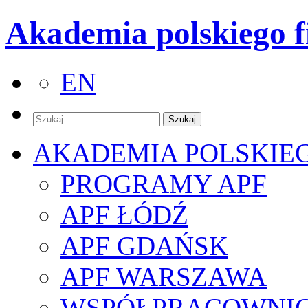
Akademia polskiego f
EN
AKADEMIA POLSKIE
PROGRAMY APF
APF ŁÓDŹ
APF GDAŃSK
APF WARSZAWA
WSPÓŁPRACOWNI