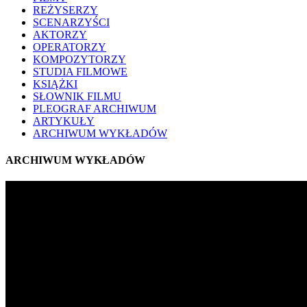
REŻYSERZY
SCENARZYŚCI
AKTORZY
OPERATORZY
KOMPOZYTORZY
STUDIA FILMOWE
KSIĄŻKI
SŁOWNIK FILMU
PLEOGRAF ARCHIWUM
ARTYKUŁY
ARCHIWUM WYKŁADÓW
ARCHIWUM WYKŁADÓW