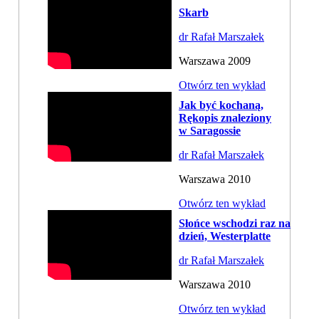
Skarb
dr Rafał Marszałek
Warszawa 2009
Otwórz ten wykład
Jak być kochaną,
Rękopis znaleziony
w Saragossie
dr Rafał Marszałek
Warszawa 2010
Otwórz ten wykład
Słońce wschodzi raz na
dzień, Westerplatte
dr Rafał Marszałek
Warszawa 2010
Otwórz ten wykład