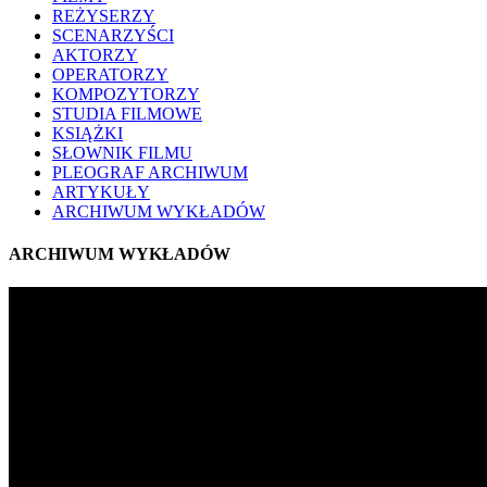
REŻYSERZY
SCENARZYŚCI
AKTORZY
OPERATORZY
KOMPOZYTORZY
STUDIA FILMOWE
KSIĄŻKI
SŁOWNIK FILMU
PLEOGRAF ARCHIWUM
ARTYKUŁY
ARCHIWUM WYKŁADÓW
ARCHIWUM WYKŁADÓW