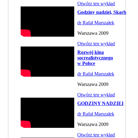
Otwórz ten wykład
Godziny nadziei, Skarb
dr Rafał Marszałek
Warszawa 2009
Otwórz ten wykład
Rozwój kina
socrealistycznego
w Polsce
dr Rafał Marszałek
Warszawa 2009
Otwórz ten wykład
GODZINY NADZIEI
dr Rafał Marszałek
Warszawa 2009
Otwórz ten wykład