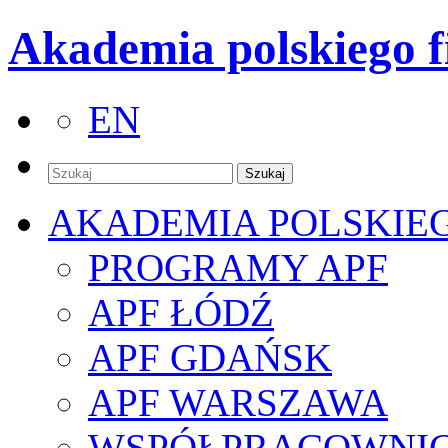
Akademia polskiego f
EN
AKADEMIA POLSKIE
PROGRAMY APF
APF ŁÓDŹ
APF GDAŃSK
APF WARSZAWA
WSPÓŁPRACOWNI