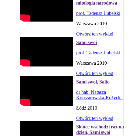
mitologia narodowa
prof. Tadeusz Lubelski
Warszawa 2010
Otwórz ten wykład
Sami swoi
prof. Tadeusz Lubelski
Warszawa 2010
Otwórz ten wykład
Sami swoi, Salto
dr hab. Natasza
Korczarowska-Różycka
Łódź 2010
Otwórz ten wykład
Słońce wschodzi raz na
dzień, Sami swoi