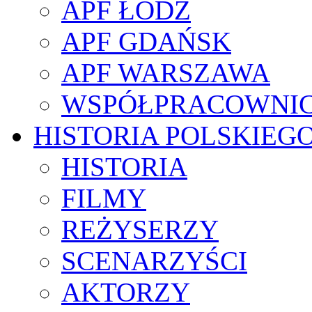
APF ŁÓDŹ
APF GDAŃSK
APF WARSZAWA
WSPÓŁPRACOWNI
HISTORIA POLSKIEG
HISTORIA
FILMY
REŻYSERZY
SCENARZYŚCI
AKTORZY