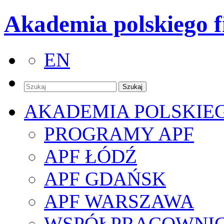
Akademia polskiego f
EN
AKADEMIA POLSKIE
PROGRAMY APF
APF ŁÓDŹ
APF GDAŃSK
APF WARSZAWA
WSPÓŁPRACOWNI