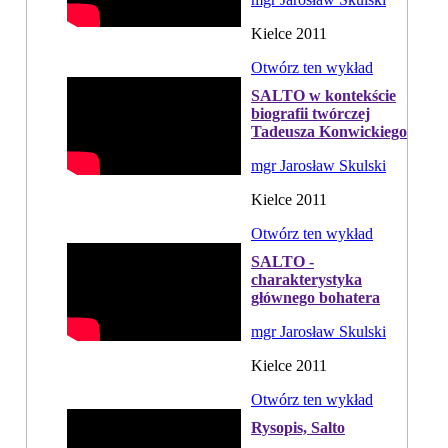
Kielce 2011
Otwórz ten wykład
SALTO w kontekście
biografii twórczej
Tadeusza Konwickiego
mgr Jarosław Skulski
Kielce 2011
Otwórz ten wykład
SALTO -
charakterystyka
głównego bohatera
mgr Jarosław Skulski
Kielce 2011
Otwórz ten wykład
Rysopis, Salto