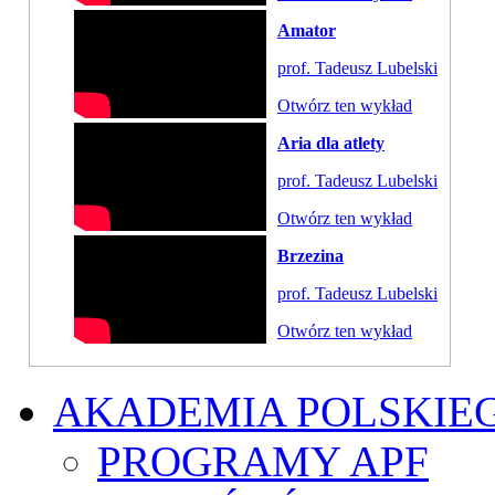
Amator
prof. Tadeusz Lubelski
Otwórz ten wykład
Aria dla atlety
prof. Tadeusz Lubelski
Otwórz ten wykład
Brzezina
prof. Tadeusz Lubelski
Otwórz ten wykład
AKADEMIA POLSKIE
PROGRAMY APF