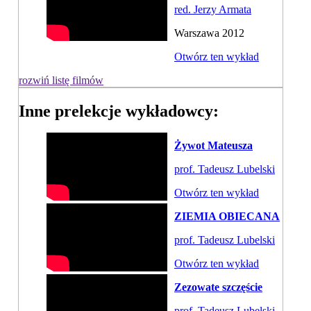
red. Jerzy Armata
Warszawa 2012
Otwórz ten wykład
rozwiń listę filmów
Inne prelekcje wykładowcy:
Żywot Mateusza
prof. Tadeusz Lubelski
Otwórz ten wykład
ZIEMIA OBIECANA
prof. Tadeusz Lubelski
Otwórz ten wykład
Zezowate szczęście
prof. Tadeusz Lubelski