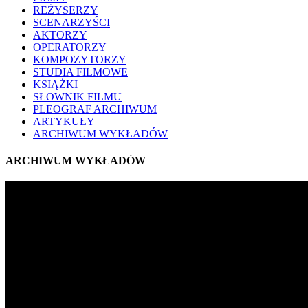
REŻYSERZY
SCENARZYŚCI
AKTORZY
OPERATORZY
KOMPOZYTORZY
STUDIA FILMOWE
KSIĄŻKI
SŁOWNIK FILMU
PLEOGRAF ARCHIWUM
ARTYKUŁY
ARCHIWUM WYKŁADÓW
ARCHIWUM WYKŁADÓW