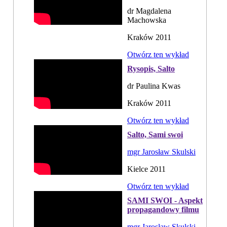
dr Magdalena
Machowska
Kraków 2011
Otwórz ten wykład
Rysopis, Salto
dr Paulina Kwas
Kraków 2011
Otwórz ten wykład
Salto, Sami swoi
mgr Jarosław Skulski
Kielce 2011
Otwórz ten wykład
SAMI SWOI - Aspekt
propagandowy filmu
mgr Jarosław Skulski