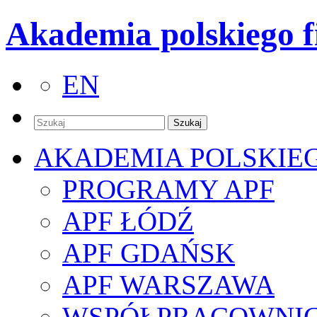
Akademia polskiego f
EN
AKADEMIA POLSKIE
PROGRAMY APF
APF ŁÓDŹ
APF GDAŃSK
APF WARSZAWA
WSPÓŁPRACOWNI