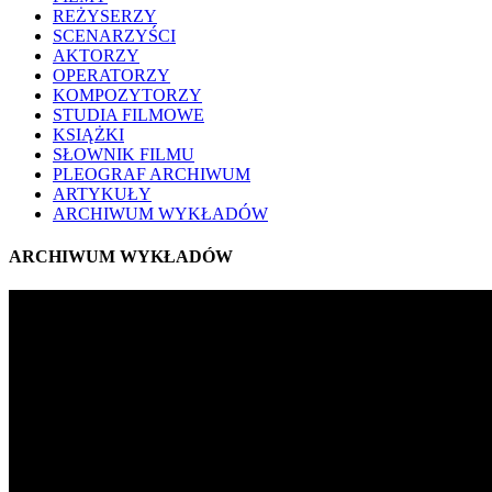
REŻYSERZY
SCENARZYŚCI
AKTORZY
OPERATORZY
KOMPOZYTORZY
STUDIA FILMOWE
KSIĄŻKI
SŁOWNIK FILMU
PLEOGRAF ARCHIWUM
ARTYKUŁY
ARCHIWUM WYKŁADÓW
ARCHIWUM WYKŁADÓW