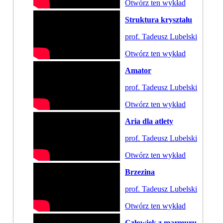
Otwórz ten wykład
Struktura kryształu
prof. Tadeusz Lubelski
Otwórz ten wykład
Amator
prof. Tadeusz Lubelski
Otwórz ten wykład
Aria dla atlety
prof. Tadeusz Lubelski
Otwórz ten wykład
Brzezina
prof. Tadeusz Lubelski
Otwórz ten wykład
Człowiek z marmuru