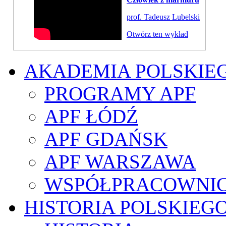
prof. Tadeusz Lubelski
Otwórz ten wykład
AKADEMIA POLSKIE
PROGRAMY APF
APF ŁÓDŹ
APF GDAŃSK
APF WARSZAWA
WSPÓŁPRACOWNI
HISTORIA POLSKIEG