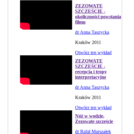
ZEZOWATE
SZCZĘŚCIE -
okoliczności powstania
filmu
dr Anna Taszycka
Kraków 2011
Otwórz ten wykład
ZEZOWATE
SZCZĘŚCIE -
recepcja i tropy
interpretacyjne
dr Anna Taszycka
Kraków 2011
Otwórz ten wykład
Nóż w wodzie,
Zezowate szczęście
dr Rafał Marszałek