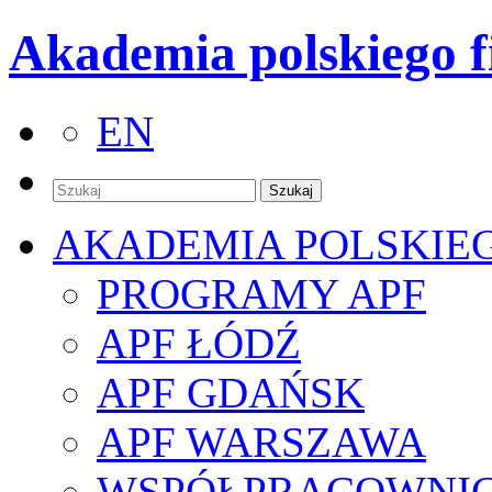
Akademia polskiego f
EN
AKADEMIA POLSKIE
PROGRAMY APF
APF ŁÓDŹ
APF GDAŃSK
APF WARSZAWA
WSPÓŁPRACOWNI