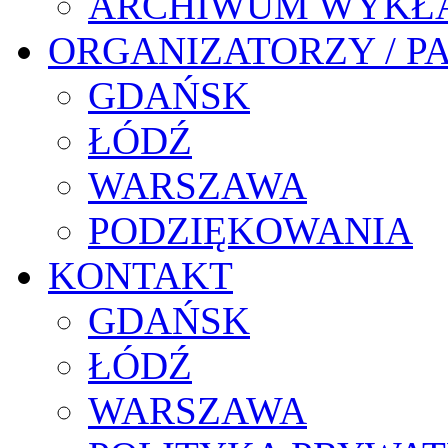
ARCHIWUM WYKŁ
ORGANIZATORZY / P
GDAŃSK
ŁÓDŹ
WARSZAWA
PODZIĘKOWANIA
KONTAKT
GDAŃSK
ŁÓDŹ
WARSZAWA