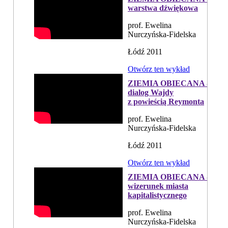
warstwa dźwiękowa
prof. Ewelina
Nurczyńska-Fidelska
Łódź 2011
Otwórz ten wykład
ZIEMIA OBIECANA -
dialog Wajdy
z powieścią Reymonta
prof. Ewelina
Nurczyńska-Fidelska
Łódź 2011
Otwórz ten wykład
ZIEMIA OBIECANA -
wizerunek miasta
kapitalistycznego
prof. Ewelina
Nurczyńska-Fidelska