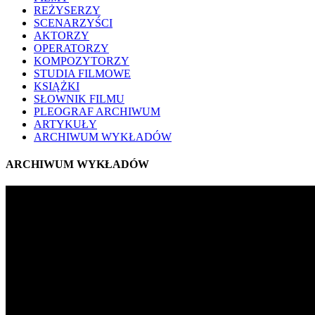
REŻYSERZY
SCENARZYŚCI
AKTORZY
OPERATORZY
KOMPOZYTORZY
STUDIA FILMOWE
KSIĄŻKI
SŁOWNIK FILMU
PLEOGRAF ARCHIWUM
ARTYKUŁY
ARCHIWUM WYKŁADÓW
ARCHIWUM WYKŁADÓW