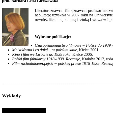
prof. Barbara Lena Gierszewska
Literaturoznawca, filmoznawca; profesor nad
habilitację uzyskała w 2007 roku na Uniwersyte
również literaturą, kulturą i sztuką Lwowa w I 
Wybrane publikacje:
Czasopiśmiennictwo filmowe w Polsce do 1939 
Mniszkówna i co dalej… w polskim kinie
, Kielce 2001.
Kino i film we Lwowie do 1939 roku
, Kielce 2006.
Polski film fabularny 1918-1939. Recenzje
, Kraków 2012, reda
Film zachodnioeuropejski w polskiej prasie 1918-1939
.
Recenz
Wykłady