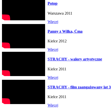
Potop
Warszawa 2011
Więcej
Panny z Wilka, Ćma
Kielce 2012
Więcej
STRACHY - walory artystyczne
Kielce 2011
Więcej
STRACHY - film zaangażowany lat 3
Kielce 2011
Więcej