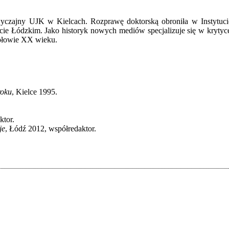
zwyczajny UJK w Kielcach. Rozprawę doktorską obroniła w Instytuc
cie Łódzkim. Jako historyk nowych mediów specjalizuje się w krytyce
połowie XX wieku.
roku
, Kielce 1995.
ktor.
je
, Łódź 2012, współredaktor.