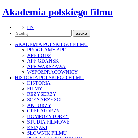
Akademia polskiego filmu
EN
AKADEMIA POLSKIEGO FILMU
PROGRAMY APF
APF ŁÓDŹ
APF GDAŃSK
APF WARSZAWA
WSPÓŁPRACOWNICY
HISTORIA POLSKIEGO FILMU
HISTORIA
FILMY
REŻYSERZY
SCENARZYŚCI
AKTORZY
OPERATORZY
KOMPOZYTORZY
STUDIA FILMOWE
KSIĄŻKI
SŁOWNIK FILMU