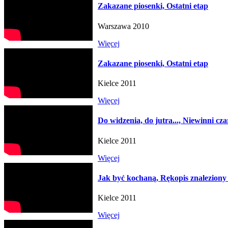
Zakazane piosenki, Ostatni etap
Warszawa 2010
Więcej
Zakazane piosenki, Ostatni etap
Kielce 2011
Więcej
Do widzenia, do jutra..., Niewinni cza
Kielce 2011
Więcej
Jak być kochaną, Rękopis znaleziony
Kielce 2011
Więcej