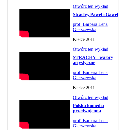
Otwórz ten wykład
Strachy, Paweł i Gaweł
prof. Barbara Lena
Gierszewska
Kielce 2011
Otwórz ten wykład
STRACHY - walory
artystyczne
prof. Barbara Lena
Gierszewska
Kielce 2011
Otwórz ten wykład
Polska komedia
przedwojenna
prof. Barbara Lena
Gierszewska