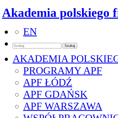
Akademia polskiego f
EN
AKADEMIA POLSKIE
PROGRAMY APF
APF ŁÓDŹ
APF GDAŃSK
APF WARSZAWA
WSPÓŁPRACOWNI