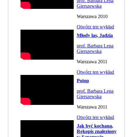
prof. Barbara Lena
Gierszewska
Warszawa 2010
Otwórz ten wykład
Młody las, Jadzia
prof. Barbara Lena
Gierszewska
Warszawa 2011
Otwórz ten wykład
Potop
prof. Barbara Lena
Gierszewska
Warszawa 2011
Otwórz ten wykład
Jak być kochaną,
Rękopis znaleziony
w Saragossie