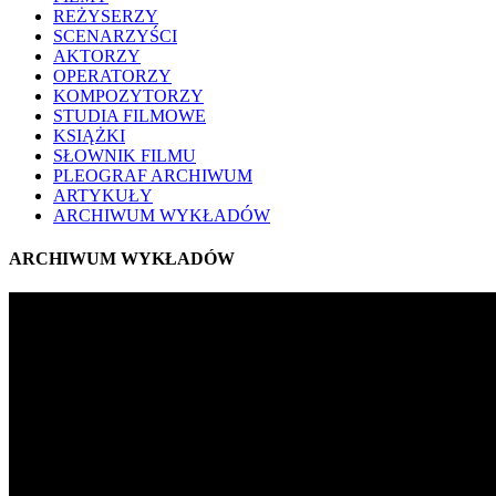
REŻYSERZY
SCENARZYŚCI
AKTORZY
OPERATORZY
KOMPOZYTORZY
STUDIA FILMOWE
KSIĄŻKI
SŁOWNIK FILMU
PLEOGRAF ARCHIWUM
ARTYKUŁY
ARCHIWUM WYKŁADÓW
ARCHIWUM WYKŁADÓW