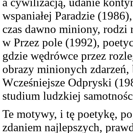
a cywilizacją, udanie kon
wspaniałej
Paradzie
(1986),
czas dawno miniony, rodzi r
w
Przez pole
(1992), poetyc
gdzie wędrówce przez rozle
obrazy minionych zdarzeń, b
Wcześniejsze
Odpryski
(198
studium ludzkiej samotności
Te motywy, i tę poetykę, p
zdaniem najlepszych, praw