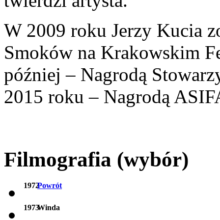
twierdzi artysta.
W 2009 roku Jerzy Kucia 
Smoków na Krakowskim Fes
później – Nagrodą Stowarz
2015 roku – Nagrodą ASIFA 
Filmografia (wybór)
1972
Powrót
1973
Winda