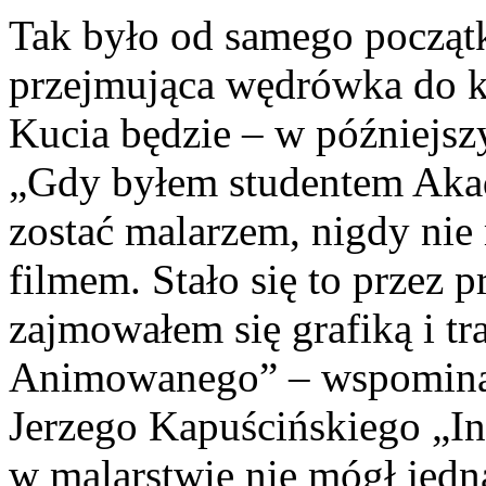
Tak było od samego począt
przejmująca wędrówka do kr
Kucia będzie – w późniejsz
„Gdy byłem studentem Akad
zostać malarzem, nigdy nie
filmem. Stało się to przez 
zajmowałem się grafiką i t
Animowanego” – wspominał
Jerzego Kapuścińskiego „In
w malarstwie nie mógł jed