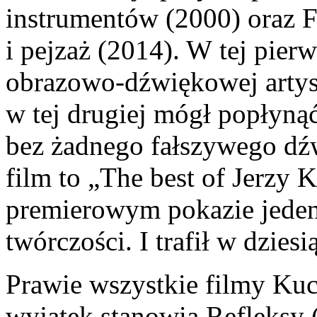
instrumentów
(2000) oraz
F
i pejzaż
(2014). W tej pierw
obrazowo-dźwiękowej artyst
w tej drugiej mógł popłyną
bez żadnego fałszywego dźw
film to „The best of Jerzy
premierowym pokazie jeden
twórczości. I trafił w dzie
Prawie wszystkie filmy Kuc
wyjątek stanowią
Refleksy
(