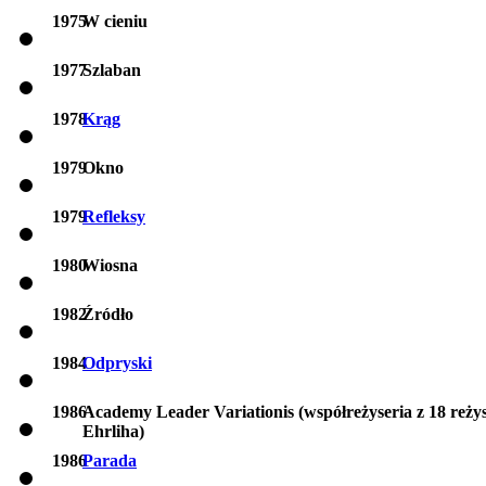
1975
W cieniu
1977
Szlaban
1978
Krąg
1979
Okno
1979
Refleksy
1980
Wiosna
1982
Źródło
1984
Odpryski
1986
Academy Leader Variationis (współreżyseria z 18 reży
Ehrliha)
1986
Parada