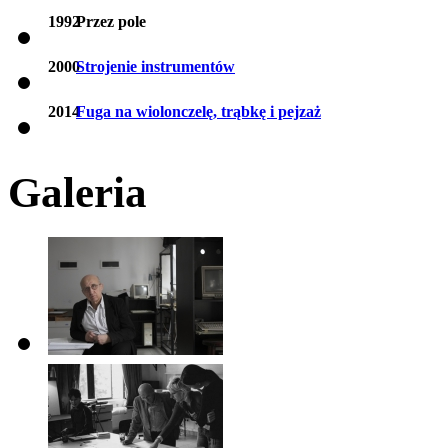
1992
Przez pole
2000
Strojenie instrumentów
2014
Fuga na wiolonczelę, trąbkę i pejzaż
Galeria