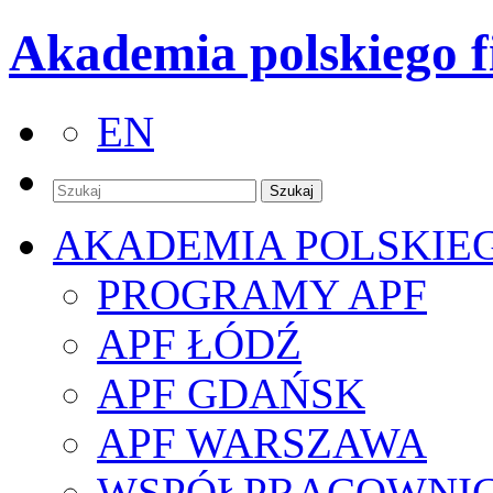
Akademia polskiego f
EN
AKADEMIA POLSKIE
PROGRAMY APF
APF ŁÓDŹ
APF GDAŃSK
APF WARSZAWA
WSPÓŁPRACOWNI