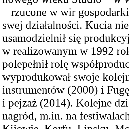
– rzucone w wir gospodarki
swej działalności. Kucia ni
usamodzielnił się produkcyj
w realizowanym w 1992 rok
pole
pełnił rolę współprodu
wyprodukował swoje kolejn
instrumentów
(2000) i
Fugę
i pejzaż
(2014). Kolejne dzi
nagród, m.in. na festiwalac
Kijowie, Korfu, Lipsku, Mo