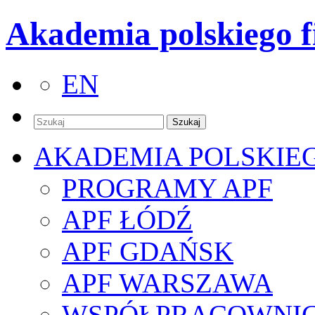
Akademia polskiego f
EN
AKADEMIA POLSKIE
PROGRAMY APF
APF ŁÓDŹ
APF GDAŃSK
APF WARSZAWA
WSPÓŁPRACOWNI