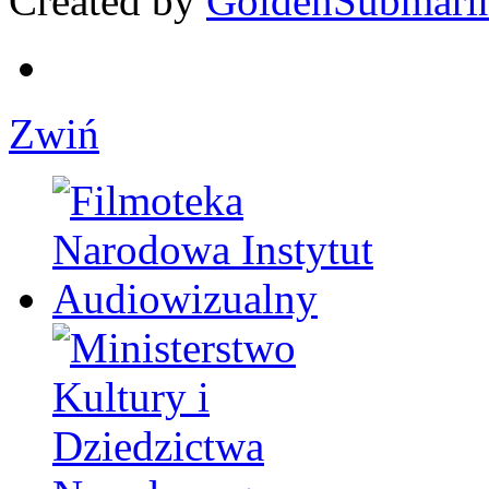
Created by
GoldenSubmari
Zwiń