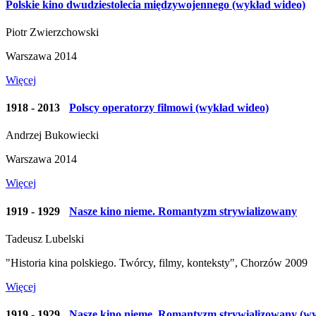
Polskie kino dwudziestolecia międzywojennego (wykład wideo)
Piotr Zwierzchowski
Warszawa 2014
Więcej
1918 - 2013
Polscy operatorzy filmowi (wykład wideo)
Andrzej Bukowiecki
Warszawa 2014
Więcej
1919 - 1929
Nasze kino nieme. Romantyzm strywializowany
Tadeusz Lubelski
"Historia kina polskiego. Twórcy, filmy, konteksty", Chorzów 2009
Więcej
1919 - 1929
Nasze kino nieme. Romantyzm strywializowany (wy