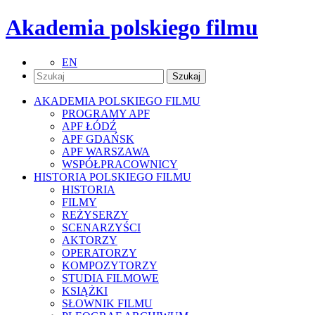
Akademia polskiego filmu
EN
AKADEMIA POLSKIEGO FILMU
PROGRAMY APF
APF ŁÓDŹ
APF GDAŃSK
APF WARSZAWA
WSPÓŁPRACOWNICY
HISTORIA POLSKIEGO FILMU
HISTORIA
FILMY
REŻYSERZY
SCENARZYŚCI
AKTORZY
OPERATORZY
KOMPOZYTORZY
STUDIA FILMOWE
KSIĄŻKI
SŁOWNIK FILMU