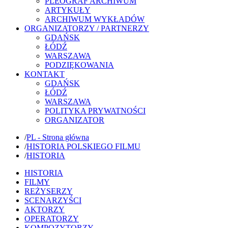
PLEOGRAF ARCHIWUM
ARTYKUŁY
ARCHIWUM WYKŁADÓW
ORGANIZATORZY / PARTNERZY
GDAŃSK
ŁÓDŹ
WARSZAWA
PODZIĘKOWANIA
KONTAKT
GDAŃSK
ŁÓDŹ
WARSZAWA
POLITYKA PRYWATNOŚCI
ORGANIZATOR
/
PL - Strona główna
/
HISTORIA POLSKIEGO FILMU
/
HISTORIA
HISTORIA
FILMY
REŻYSERZY
SCENARZYŚCI
AKTORZY
OPERATORZY
KOMPOZYTORZY