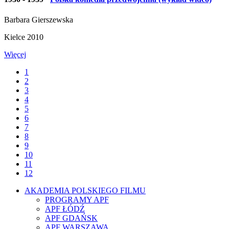
Barbara Gierszewska
Kielce 2010
Więcej
1
2
3
4
5
6
7
8
9
10
11
12
AKADEMIA POLSKIEGO FILMU
PROGRAMY APF
APF ŁÓDŹ
APF GDAŃSK
APF WARSZAWA