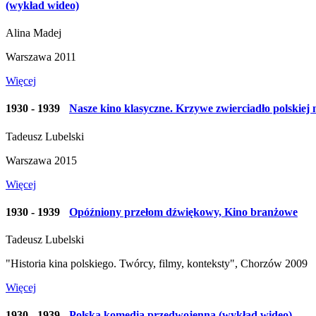
(wykład wideo)
Alina Madej
Warszawa 2011
Więcej
1930 - 1939
Nasze kino klasyczne. Krzywe zwierciadło polskiej
Tadeusz Lubelski
Warszawa 2015
Więcej
1930 - 1939
Opóźniony przełom dźwiękowy, Kino branżowe
Tadeusz Lubelski
"Historia kina polskiego. Twórcy, filmy, konteksty", Chorzów 2009
Więcej
1930 - 1939
Polska komedia przedwojenna (wykład wideo)