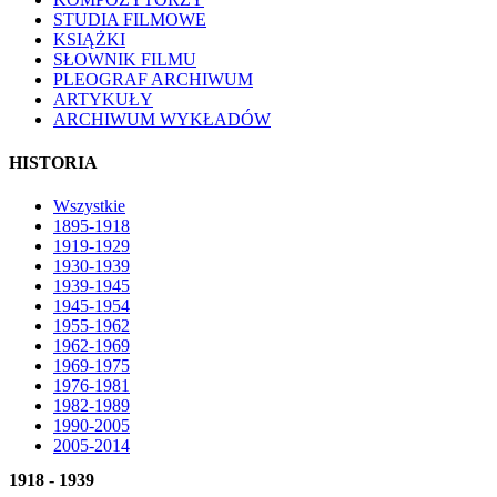
STUDIA FILMOWE
KSIĄŻKI
SŁOWNIK FILMU
PLEOGRAF ARCHIWUM
ARTYKUŁY
ARCHIWUM WYKŁADÓW
HISTORIA
Wszystkie
1895-1918
1919-1929
1930-1939
1939-1945
1945-1954
1955-1962
1962-1969
1969-1975
1976-1981
1982-1989
1990-2005
2005-2014
1918 - 1939