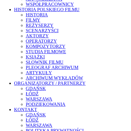
WSPÓŁPRACOWNICY
HISTORIA POLSKIEGO FILMU
HISTORIA
FILMY
REŻYSERZY
SCENARZYŚCI
AKTORZY
OPERATORZY
KOMPOZYTORZY
STUDIA FILMOWE
KSIĄŻKI
SŁOWNIK FILMU
PLEOGRAF ARCHIWUM
ARTYKUŁY
ARCHIWUM WYKŁADÓW
ORGANIZATORZY / PARTNERZY
GDAŃSK
ŁÓDŹ
WARSZAWA
PODZIĘKOWANIA
KONTAKT
GDAŃSK
ŁÓDŹ
WARSZAWA
POLITYKA PRYWATNOŚCI